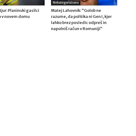
Nekategorizirano
jur: Planinski gasilci
Matej Lahovnik: “Golob ne
o v novem domu
razume, da politika ni Gen I, kjer
lahko brez posledic odpreš in
napolniš račun v Romuniji”