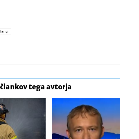
lanci
 člankov tega avtorja