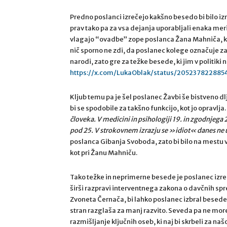
Predno poslanci izrečejo kakšno besedo bi bilo izre
prav tako pa za vsa dejanja uporabljali enaka meri
vlagajo “ovadbe” zope poslanca Žana Mahniča, ke
nič sporno ne zdi, da poslanec kolege označuje za
narodi, zato gre za težke besede, ki jim v politiki 
https://x.com/LukaOblak/status/205237822885
Kljub temu pa je šel poslanec Žavbi še bistveno dlj
bi se spodobile za takšno funkcijo, kot jo opravlja
človeka. V medicini in psihologiji 19. in zgodnjega
pod 25. V strokovnem izrazju se »idiot«
danes ne 
poslanca Gibanja Svoboda, zato bi bilo na mestu v
kot pri Žanu Mahniču.
Tako težke in neprimerne besede je poslanec izrek
širši razpravi interventnega zakona o davčnih sp
Zvoneta Černača, bi lahko poslanec izbral besede p
stran razglaša za manj razvito. Seveda pa ne more 
razmišljanje ključnih oseb, ki naj bi skrbeli za na