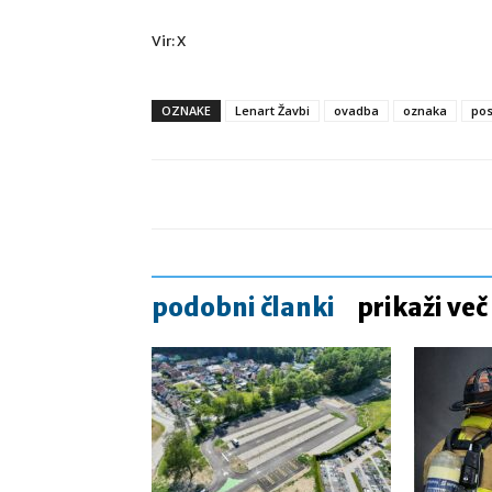
Vir: X
OZNAKE
Lenart Žavbi
ovadba
oznaka
pos
podobni članki
prikaži več