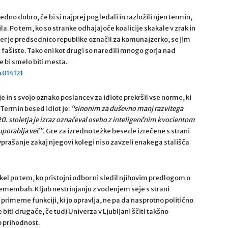
dno dobro, če bi si najprej pogledali in razložili njen termin,
la. Po tem, ko so stranke odhajajoče koalicije skakale v zrak in
r je predsednico republike označil za komunajzerko, se jim
 fašiste. Tako eni kot drugi so naredili mnogo gorja nad
ne bi smelo biti mesta.
4014121
e in s svojo oznako poslancev za idiote prekršil vse norme, ki
. Termin besed idiot je:
“sinonim za duševno manj razvitega
 20. stoletja je izraz označeval osebo z inteligenčnim kvocientom
uporablja več”.
Gre za izredno težke besede izrečene s strani
prašanje zakaj njegovi kolegi niso zavzeli enakega stališča
el po tem, ko pristojni odbor ni sledil njihovim predlogom o
remembah. Kljub nestrinjanju z vodenjem seje s strani
rimerne funkciji, ki jo opravlja, ne pa da nasprotno politično
biti drugače, če tudi Univerza v Ljubljani ščiti takšno
šo prihodnost.