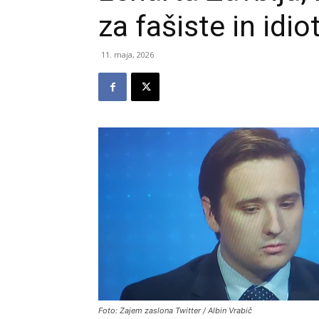
za fašiste in idio
11. maja, 2026
Foto: Zajem zaslona Twitter / Albin Vrabič