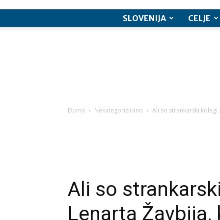
SLOVENIJA
CELJE
Doma
Nekategorizirano
Ali so strankarski kolegi 
Ali so strankarski
Lenarta Žavbija, 