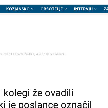
KOZJANSKO
OBSOTELJE
INTERVJU
Z
že ovadili Lenarta Žavbija, ki je poslance označil...
 kolegi že ovadili
ki je poslance označil