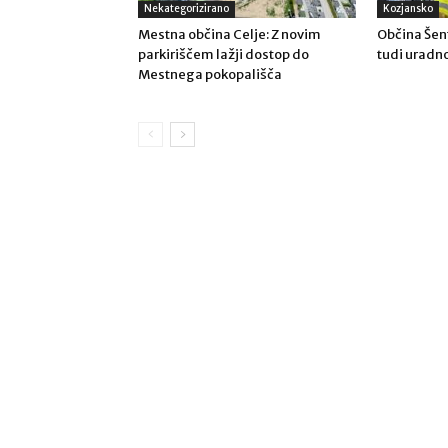
Nekategorizirano
Kozjansko
Mestna občina Celje: Z novim
Občina Šent
parkiriščem lažji dostop do
tudi uradn
Mestnega pokopališča