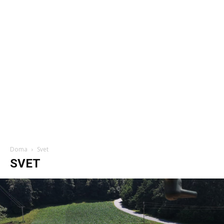
Doma
Svet
SVET