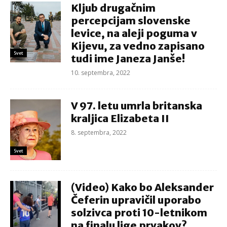
Kljub drugačnim
percepcijam slovenske
levice, na aleji poguma v
Kijevu, za vedno zapisano
Svet
tudi ime Janeza Janše!
10. septembra, 2022
V 97. letu umrla britanska
kraljica Elizabeta II
8. septembra, 2022
Svet
(Video) Kako bo Aleksander
Čeferin upravičil uporabo
solzivca proti 10-letnikom
na finalu lige prvakov?