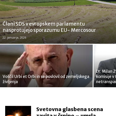
Člani SDS v evropskem parlamentu
nasprotujejo sporazumu EU- Mercosour
22. januarja, 2026
Dr. Milan 
Voščil Urbi et Orbi in se poslovil od zemeljskega
komisije v
življenja
netranspar
Svetovna glasbena scena
zavita v črnino – umrla