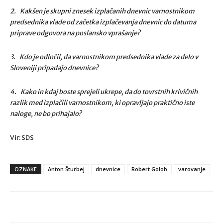
2. Kakšen je skupni znesek izplačanih dnevnic varnostnikom
predsednika vlade od začetka izplačevanja dnevnic do datuma
priprave odgovora na poslansko vprašanje?
3. Kdo je odločil, da varnostnikom predsednika vlade za delo v
Sloveniji pripadajo dnevnice?
4. Kako in kdaj boste sprejeli ukrepe, da do tovrstnih krivičnih
razlik med izplačili varnostnikom, ki opravljajo praktično iste
naloge, ne bo prihajalo?
Vir: SDS
OZNAKE
Anton Šturbej
dnevnice
Robert Golob
varovanje