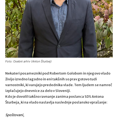
Foto: Osebni arhiv (Anton Šturbej)
Nekateri posamezniki pod Robertom Golobom in njegovo vlado
živijo izredno lagodno in eni takšnih so prav gotovo tudi
varnostniki, ki varujejo predednika vlade. Tem ljudem se namreč
izplačujejo dnevnice za delo v Sloveniji.
Kdo je dovolil takšno ravnanje zanima poslanca SDS Antona
Šturbeja, ki na vlado naslavlja naslednje poslansko vprašanje:
Spoštovani,