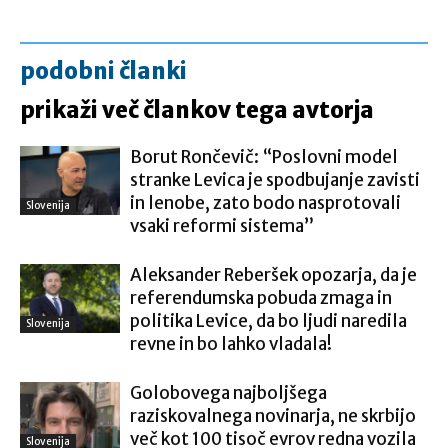
podobni članki
prikaži več člankov tega avtorja
Borut Rončevič: “Poslovni model
stranke Levica je spodbujanje zavisti
in lenobe, zato bodo nasprotovali
Slovenija
vsaki reformi sistema”
Aleksander Reberšek opozarja, da je
referendumska pobuda zmaga in
politika Levice, da bo ljudi naredila
Slovenija
revne in bo lahko vladala!
Golobovega najboljšega
raziskovalnega novinarja, ne skrbijo
več kot 100 tisoč evrov redna vozila
Slovenija