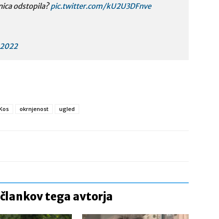
nica odstopila?
pic.twitter.com/kU2U3DFnve
 2022
Kos
okrnjenost
ugled
 člankov tega avtorja