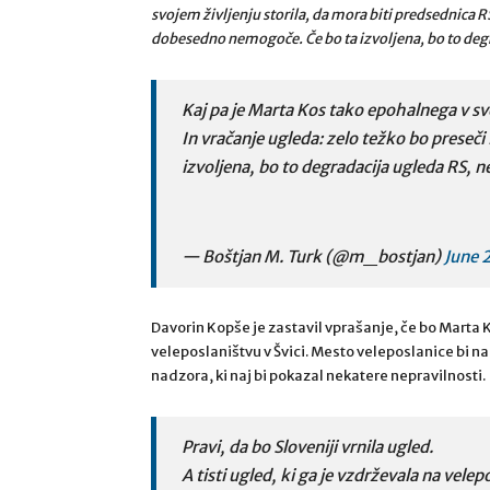
svojem življenju storila, da mora biti predsednica R
dobesedno nemogoče. Če bo ta izvoljena, bo to degra
Kaj pa je Marta Kos tako epohalnega v svo
In vračanje ugleda: zelo težko bo prese
izvoljena, bo to degradacija ugleda RS, ne
— Boštjan M. Turk (@m_bostjan)
June 
Davorin Kopše je zastavil vprašanje, če bo Marta 
veleposlaništvu v Švici. Mesto veleposlanice bi n
nadzora, ki naj bi pokazal nekatere nepravilnosti.
Pravi, da bo Sloveniji vrnila ugled.
A tisti ugled, ki ga je vzdrževala na velep