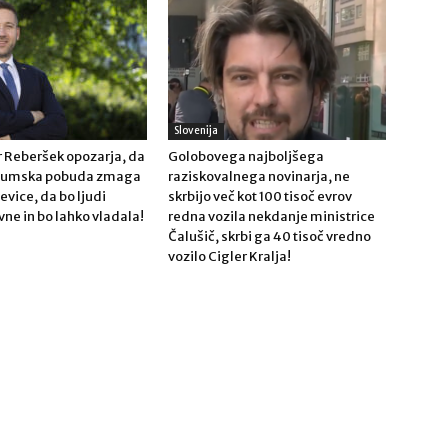
Slovenija
 Reberšek opozarja, da
Golobovega najboljšega
ndumska pobuda zmaga
raziskovalnega novinarja, ne
Levice, da bo ljudi
skrbijo več kot 100 tisoč evrov
vne in bo lahko vladala!
redna vozila nekdanje ministrice
Čalušič, skrbi ga 40 tisoč vredno
vozilo Cigler Kralja!