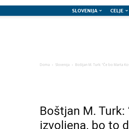
SLOVENIJA
CELJE
Doma
Slovenija
Boštjan M. Turk: “Če bo Marta Kos
Boštjan M. Turk:
izvoljena, bo to 