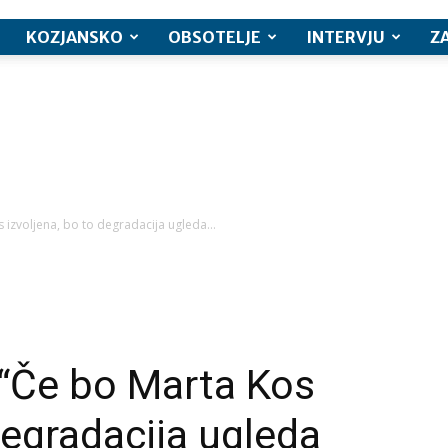
KOZJANSKO
OBSOTELJE
INTERVJU
Z
 izvoljena, bo to degradacija ugleda...
 “Če bo Marta Kos
degradacija ugleda