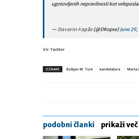
ugotovljenih nepravilnosti kot veleposla
— 𝔻𝕒𝕧𝕠𝕣𝕚𝕟 𝕂𝕠𝕡š𝕖 (@DKopse)
June 29,
Vir: Twitter
OZNAKE
Boštjan M. Turk
kandidatura
Marta 
podobni članki
prikaži več