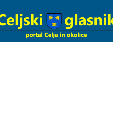
Celjski
Glasnik