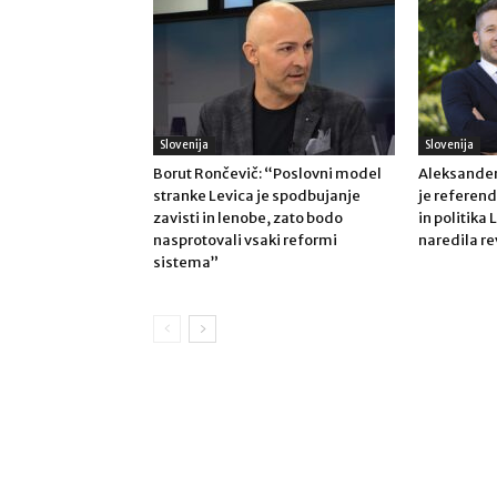
Slovenija
Slovenija
Borut Rončevič: “Poslovni model
Aleksander
stranke Levica je spodbujanje
je refere
zavisti in lenobe, zato bodo
in politika 
nasprotovali vsaki reformi
naredila re
sistema”