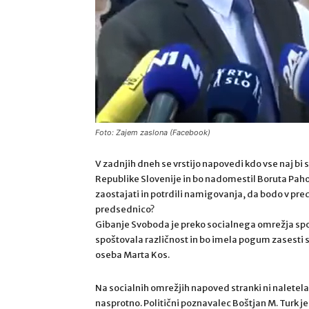
Foto: Zajem zaslona (Facebook)
V zadnjih dneh se vrstijo napovedi kdo vse naj bi 
Republike Slovenije in bo nadomestil Boruta Pahor
zaostajati in potrdili namigovanja, da bodo v pred
predsednico?
Gibanje Svoboda je preko socialnega omrežja sporo
spoštovala različnost in bo imela pogum zasesti s
oseba Marta Kos.
Na socialnih omrežjih napoved stranki ni naletela
nasprotno. Politični poznavalec Boštjan M. Turk je o