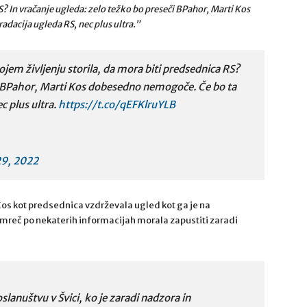
S? In vračanje ugleda: zelo težko bo preseči BPahor, Marti Kos
dacija ugleda RS, nec plus ultra.”
jem življenju storila, da mora biti predsednica RS?
či BPahor, Marti Kos dobesedno nemogoče. Če bo ta
c plus ultra.
https://t.co/qEFKlruYLB
29, 2022
Kos kot predsednica vzdrževala ugled kot ga je na
amreč po nekaterih informacijah morala zapustiti zaradi
oslanuštvu v Švici, ko je zaradi nadzora in