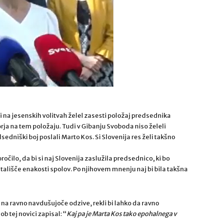
si na jesenskih volitvah želel zasesti položaj predsednika
ja na tem položaju. Tudi v Gibanju Svoboda niso želeli
sedniški boj poslali Marto Kos. Si Slovenija res želi takšno
čilo, da bi si naj Slovenija zaslužila predsednico, ki bo
tališče enakosti spolov. Po njihovem mnenju naj bi bila takšna
 na ravno navdušujoče odzive, rekli bi lahko da ravno
b tej novici zapisal: “
Kaj pa je Marta Kos tako epohalnega v