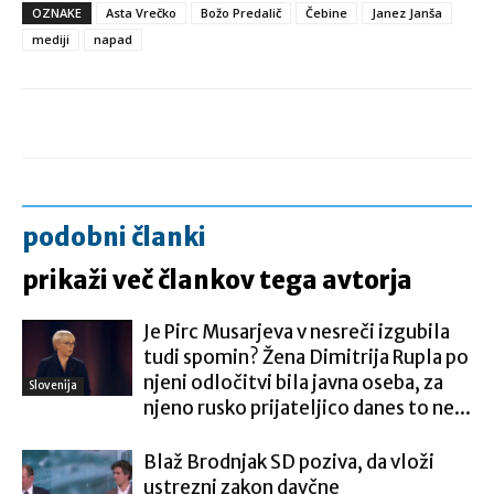
OZNAKE
Asta Vrečko
Božo Predalič
Čebine
Janez Janša
mediji
napad
podobni članki
prikaži več člankov tega avtorja
Je Pirc Musarjeva v nesreči izgubila
tudi spomin? Žena Dimitrija Rupla po
njeni odločitvi bila javna oseba, za
Slovenija
njeno rusko prijateljico danes to ne...
Blaž Brodnjak SD poziva, da vloži
ustrezni zakon davčne