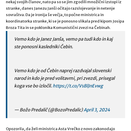
nekaj svojih članov, nato pa so se jim zgodili množični izstopi iz
stranke, danes Janezu Janši očitajo razslojevanje in netenje
sovraštva. Da je ironija še večja, to počne ministrica in
koordinatorka stranke, ki se je ponosno slikala pred kipom Josipa
Broza Tita in se poklonika Komunistični zvezi na Čebinah.
Vemo kdo je Janez Janša, vemo pa tudi kdo in kaj
ste ponosni kasledniki Čebin.
Vemo kdo je od Čebin naprej razdvajal slovenski
narod in kdo je pred volitavmi, pri zvezdi, prisegal
koga vse bo izločil.
https://t.co/VsBlJnEvwg
— Božo Predalič (@BozoPredalic)
April 3, 2024
Opozorila, da želi ministrica Asta Vrečko z novo zakonodajo