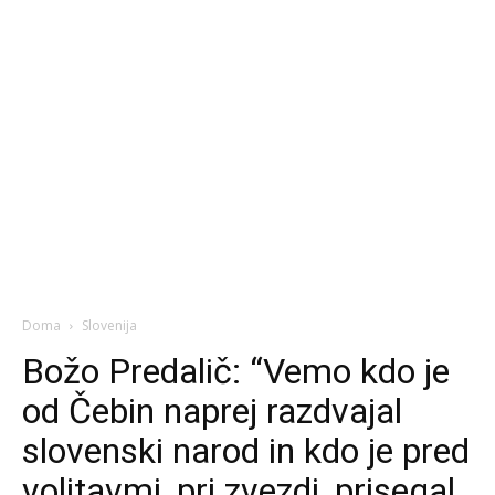
Doma
Slovenija
Božo Predalič: “Vemo kdo je
od Čebin naprej razdvajal
slovenski narod in kdo je pred
volitavmi, pri zvezdi, prisegal