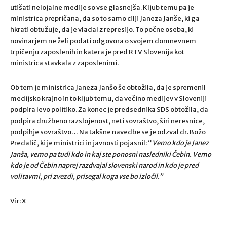
utišati nelojalne medije so vse glasnejša. Kljub temu pa je
ministrica prepričana, da so to samo cilji Janeza Janše, ki ga
hkrati obtužuje, da je vladal z represijo. To počne oseba, ki
novinarjem ne želi podati odgovora o svojem domnevnem
trpičenju zaposlenih in katera je pred RTV Slovenija kot
ministrica stavkala z zaposlenimi.
Ob tem je ministrica Janeza Janšo še obtožila, da je spremenil
medijsko krajno in to kljub temu, da večino medijev v Sloveniji
podpira levo politiko. Za konec je predsednika SDS obtožila, da
podpira družbeno razslojenost, neti sovraštvo, širi neresnice,
podpihje sovraštvo… Na takšne navedbe se je odzval dr. Božo
Predalič, ki je ministrici in javnosti pojasnil: “
Vemo kdo je Janez
Janša, vemo pa tudi kdo in kaj ste ponosni nasledniki Čebin. Vemo
kdo je od Čebin naprej razdvajal slovenski narod in kdo je pred
volitavmi, pri zvezdi, prisegal koga vse bo izločil.”
Vir: X