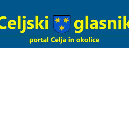
Celjski
Glasnik