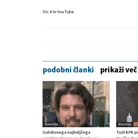
Vir: X in YouTube
podobni članki
prikaži več
Slovenija
Slovenija
Golobovega najboljšega
Tudi KPK po