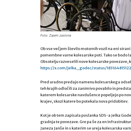
Foto: Zajem zaslona
Ob vse večjem število motornih vozil na eni strani
pomembne varne kolesarske poti. Tako se bodo lah
Obsotelju razveselili nove kolesarske povezave, ki
https://x.com/jelka_godec/status/1831648151
Pred uradno predajo namenu kolesarskega odseka C
teh krajih odločili za zanimivo povabilo in predst
katerem kolesarske navdušence popeljejo po novi 
krajev, skozi katere bo potekala nova pridobitev.
Kot je ob tem zapisala poslanka SDS-a Jelka Godec 
gradnja te povezave. Gre pa še za en infrastruktu
Janeza Janše in s katerim se ureja kolesarska varno