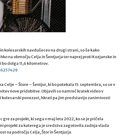
 in kolesarskih navdušecev na drugi strani, so še kako
ko na območju Celja in Šentjurja ter naprej proti Kozjanske in
 bo dolga 11,6 kilometrov.
226257429
elje – Štore – Šentjur, ki bo potekala 15. septembra, so se v
avitev nove pridobitve. Objavili so namreč kratek video v
kolesarski povezavi, hkrati pa jim predstavijo zanimivosti
gre za projekt, ki sega v maj leta 2022, ko se je pričela
rni projekt za katerega je sredstva zagotovila zadnja vlada
st na področju Celja, Štor in Šentjurja.