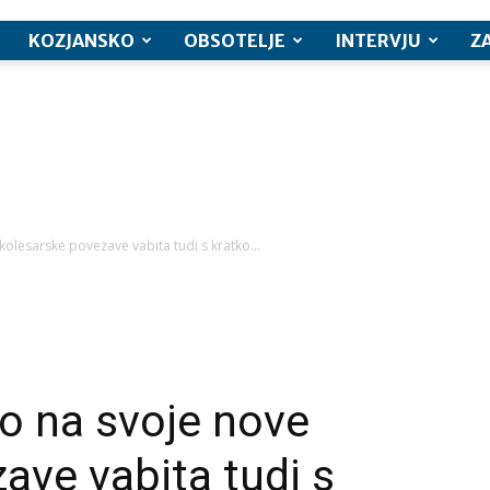
KOZJANSKO
OBSOTELJE
INTERVJU
Z
kolesarske povezave vabita tudi s kratko...
ko na svoje nove
ave vabita tudi s