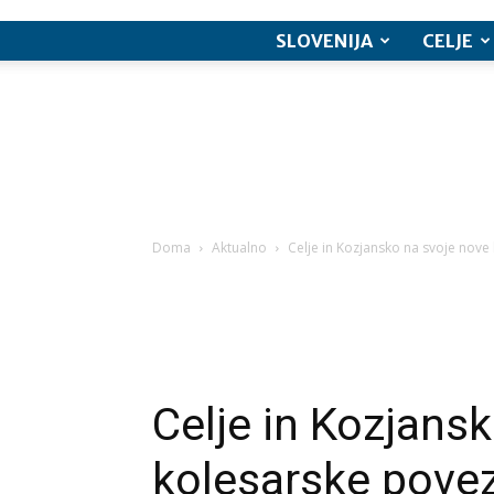
SLOVENIJA
CELJE
Doma
Aktualno
Celje in Kozjansko na svoje nove 
Celje in Kozjans
kolesarske povez