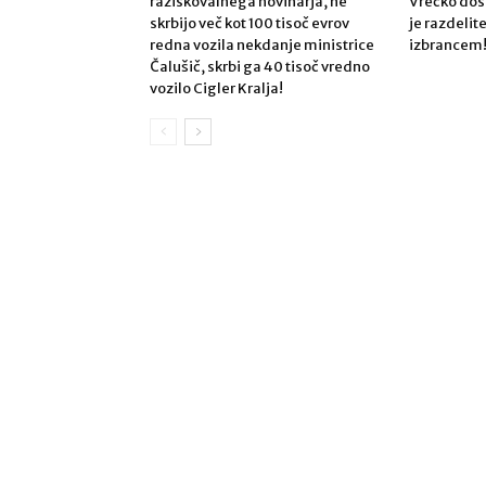
raziskovalnega novinarja, ne
Vrečko dose
skrbijo več kot 100 tisoč evrov
je razdeli
redna vozila nekdanje ministrice
izbrancem
Čalušič, skrbi ga 40 tisoč vredno
vozilo Cigler Kralja!