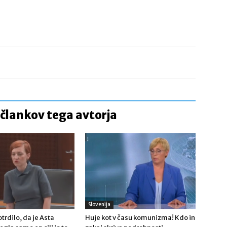
 člankov tega avtorja
Slovenija
trdilo, da je Asta
Huje kot v času komunizma! Kdo in