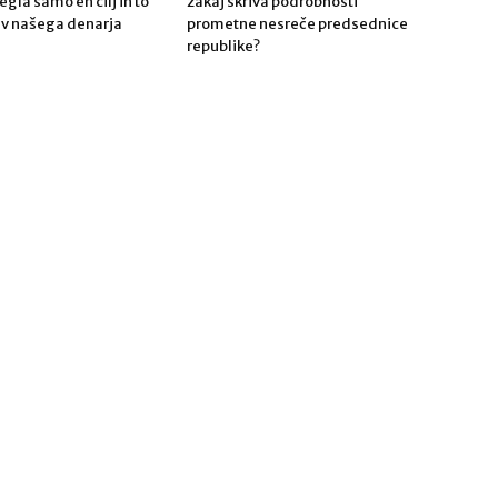
gla samo en cilj in to
zakaj skriva podrobnosti
tev našega denarja
prometne nesreče predsednice
!
republike?