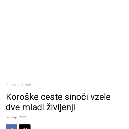
Doma
Kronika
Koroške ceste sinoči vzele
dve mladi življenji
4. julija, 2019