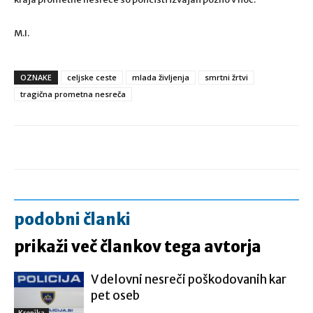
M.I.
OZNAKE
celjske ceste
mlada življenja
smrtni žrtvi
tragična prometna nesreča
podobni članki
prikaži več člankov tega avtorja
V delovni nesreči poškodovanih kar
pet oseb