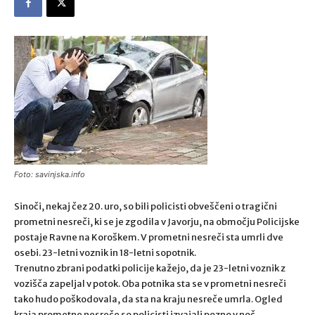
Foto: savinjska.info
Sinoči, nekaj čez 20. uro, so bili policisti obveščeni o tragični
prometni nesreči, ki se je zgodila v Javorju, na območju Policijske
postaje Ravne na Koroškem. V prometni nesreči sta umrli dve
osebi. 23-letni voznik in 18-letni sopotnik.
Trenutno zbrani podatki policije kažejo, da je 23-letni voznik z
vozišča zapeljal v potok. Oba potnika sta se v prometni nesreči
tako hudo poškodovala, da sta na kraju nesreče umrla. Ogled
kraja prometne nesreče so policisti izvajali pozno v noč.