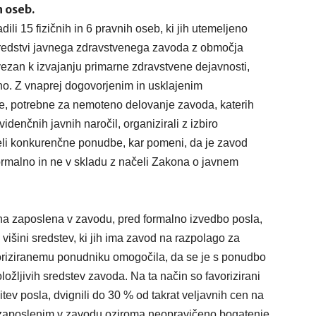
h oseb.
li 15 fizičnih in 6 pravnih oseb, ki jih utemeljeno
 sredstvi javnega zdravstvenega zavoda z območja
vezan k izvajanju primarne zdravstvene dejavnosti,
o. Z vnaprej dogovorjenim in usklajenim
ve, potrebne za nemoteno delovanje zavoda, katerih
idenčnih javnih naročil, organizirali z izbiro
beli konkurenčne ponudbe, kar pomeni, da je zavod
ormalno in ne v skladu z načeli Zakona o javnem
jena zaposlena v zavodu, pred formalno izvedbo posla,
išini sredstev, ki jih ima zavod na razpolago za
riziranemu ponudniku omogočila, da se je s ponudbo
ložljivih sredstev zavoda. Na ta način so favorizirani
tev posla, dvignili do 30 % od takrat veljavnih cen na
il zaposlenim v zavodu oziroma neopravičeno bogatenje