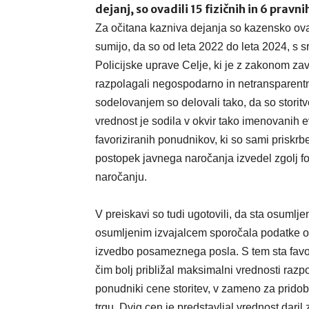
dejanj, so ovadili 15 fizičnih in 6 pravni
Za očitana kazniva dejanja so kazensko ovadi
sumijo, da so od leta 2022 do leta 2024, s
Policijske uprave Celje, ki je z zakonom za
razpolagali negospodarno in netransparentn
sodelovanjem so delovali tako, da so storit
vrednost je sodila v okvir tako imenovanih ev
favoriziranih ponudnikov, ki so sami priskr
postopek javnega naročanja izvedel zgolj f
naročanju.
V preiskavi so tudi ugotovili, da sta osuml
osumljenim izvajalcem sporočala podatke o v
izvedbo posameznega posla. S tem sta favo
čim bolj približal maksimalni vrednosti razpo
ponudniki cene storitev, v zameno za pridobi
trgu. Dvig cen je predstavljal vrednost dar