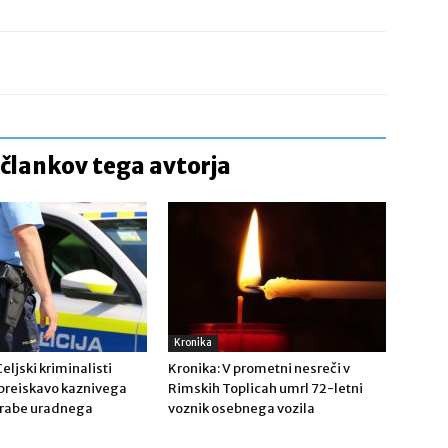
 člankov tega avtorja
Kronika
ljski kriminalisti
Kronika: V prometni nesreči v
s preiskavo kaznivega
Rimskih Toplicah umrl 72-letni
orabe uradnega
voznik osebnega vozila