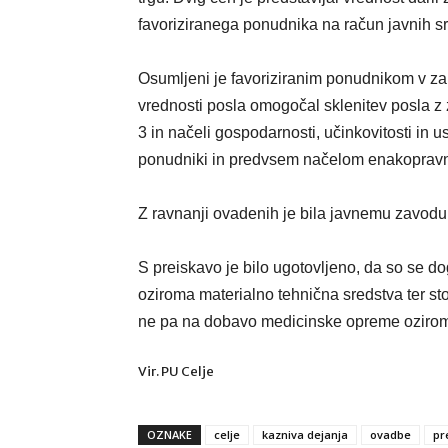
favoriziranega ponudnika na račun javnih sr
Osumljeni je favoriziranim ponudnikom v z
vrednosti posla omogočal sklenitev posla z 
3 in načeli gospodarnosti, učinkovitosti in
ponudniki in predvsem načelom enakoprav
Z ravnanji ovadenih je bila javnemu zavod
S preiskavo je bilo ugotovljeno, da so se d
oziroma materialno tehnična sredstva ter s
ne pa na dobavo medicinske opreme oziroma
Vir. PU Celje
OZNAKE
celje
kazniva dejanja
ovadbe
pr