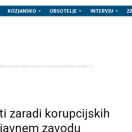
KOZJANSKO
OBSOTELJE
INTERVJU
Z
jskih kaznivih dejanj v javnem zavodu kazensko ovadili 15...
ti zaradi korupcijskih
v javnem zavodu