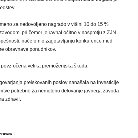
edstev.
ameno za nedovoljeno nagrado v višini 10 do 15 %
zavodom, pri čemer je ravnal očitno v nasprotju z ZJN-
 uspešnosti, načelom o zagotavljanju konkurence med
ne obravnave ponudnikov.
u povzročena velika premoženjska škoda.
ogovarjanja preiskovanih poslov nanašala na investicije
toritve potrebne za nemoteno delovanje javnega zavoda
 zdravil.
eiskava