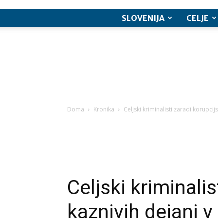
SLOVENIJA
CELJE
Doma
Kronika
Celjski kriminalisti zaradi korupci
Celjski kriminalis
kaznivih dejanj 