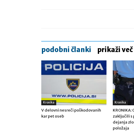
podobni članki
prikaži več
Kronika
Kronika
V delovni nesreči poškodovanih
KRONIKA: Ce
kar pet oseb
zaključili 
dejanja zl
položaja