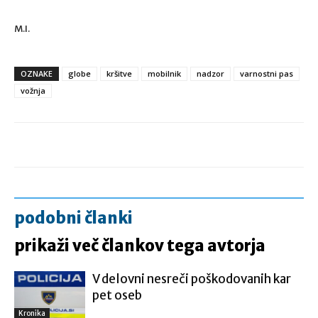
M.I.
OZNAKE
globe
kršitve
mobilnik
nadzor
varnostni pas
vožnja
podobni članki
prikaži več člankov tega avtorja
V delovni nesreči poškodovanih kar
pet oseb
Kronika