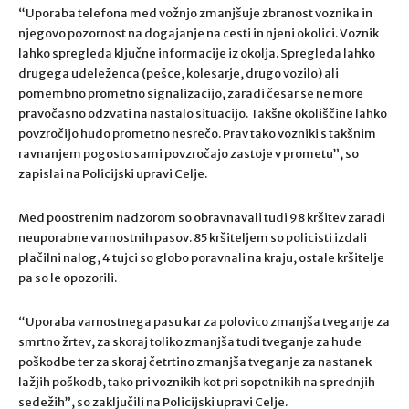
“Uporaba telefona med vožnjo zmanjšuje zbranost voznika in
njegovo pozornost na dogajanje na cesti in njeni okolici. Voznik
lahko spregleda ključne informacije iz okolja. Spregleda lahko
drugega udeleženca (pešce, kolesarje, drugo vozilo) ali
pomembno prometno signalizacijo, zaradi česar se ne more
pravočasno odzvati na nastalo situacijo. Takšne okoliščine lahko
povzročijo hudo prometno nesrečo. Prav tako vozniki s takšnim
ravnanjem pogosto sami povzročajo zastoje v prometu”, so
zapislai na Policijski upravi Celje.
Med poostrenim nadzorom so obravnavali tudi 98 kršitev zaradi
neuporabne varnostnih pasov. 85 kršiteljem so policisti izdali
plačilni nalog, 4 tujci so globo poravnali na kraju, ostale kršitelje
pa so le opozorili.
“Uporaba varnostnega pasu kar za polovico zmanjša tveganje za
smrtno žrtev, za skoraj toliko zmanjša tudi tveganje za hude
poškodbe ter za skoraj četrtino zmanjša tveganje za nastanek
lažjih poškodb, tako pri voznikih kot pri sopotnikih na sprednjih
sedežih”, so zaključili na Policijski upravi Celje.