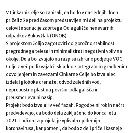
V Cinkarni Celje so zapisali, da bodo v naslednjih dneh
pričeli z že pred časom predstavljenimi deli na projektu
celovite sanacije zaprtega Odlagališča nenevarnih
odpadkov Bukovžlak (ONOB).
S projektom želijo zagotoviti dolgoročno stabilnost
pregradnega telesa in minimalizirati negativni vpliv na
okolje. Dela bo izvajalo na razpisu izbrano podjetje VOC
Celje z več podizvajalci. Skladno z integralnim gradbenim
dovoljenjem in zavezami Cinkarne Celje bo izvajalec
izdelal globoke drenaže, odvod zalednih vod,
nepropustno plast na površini odlagališča in
preusmerjevalni nasip.
Projekt bodo izvajali v več fazah. Pogodbe ni rok in načrti
predvidevajo, da bodo dela zaključena do konca leta
2021. Tudi na ta projekt je vplivala epidemija
koronavirusa, kar pomeni, da bodo z deli pričeli kasneje