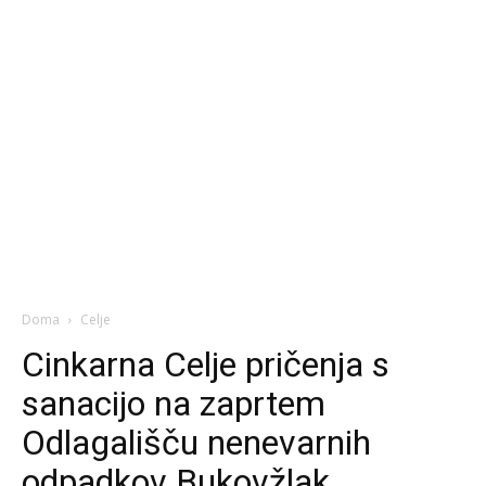
Doma
Celje
Cinkarna Celje pričenja s
sanacijo na zaprtem
Odlagališču nenevarnih
odpadkov Bukovžlak