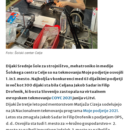
Foto: Šolski center Celje
Dijaki Srednje šole za strojništvo, mehatroniko in medije
Šolskega centra Celje so na tekmovanju Moje podjetje osvojili
1. in 3. mesto. Najboljša v konkurenci med 63 dijaškimi podjetji
in več kot 300 dijaki sta bila Celjana
Jakob Sadar in Filip
Drofenik, ki bosta Slovenijo zastopala na virtualnem
evropskem tekmovanju
COYC 2021
junija v Litvi.
Dijaki že tretje leto pod mentorstvom Matjaža Cizeja sodelujejo
na JA Nacionalnem tekmovanju programa
Moje podjetje 2021
.
Letos sta zmagala Jakob Sadar in Filip Drofenik s podjetjem OPS,
d. d.. Osvojila sta tudi 1. mesto za »krožno gospodarstvo« 2.
mesto za najbolj inovativen izdelek, 3. mesto za najboljše