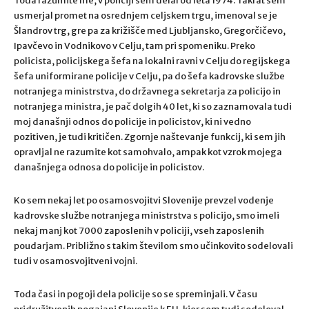
Toda razumite me, v policiji sem delal od leta 1974. Takrat sem
usmerjal promet na osrednjem celjskem trgu, imenoval se je
Šlandrov trg, gre pa za križišče med Ljubljansko, Gregorčičevo,
Ipavčevo in Vodnikovo v Celju, tam pri spomeniku. Preko
policista, policijskega šefa na lokalni ravni v Celju do regijskega
šefa uniformirane policije v Celju, pa do šefa kadrovske službe
notranjega ministrstva, do državnega sekretarja za policijo in
notranjega ministra, je pač dolgih 40 let, ki so zaznamovala tudi
moj današnji odnos do policije in policistov, ki ni vedno
pozitiven, je tudi kritičen. Zgornje naštevanje funkcij, ki sem jih
opravljal ne razumite kot samohvalo, ampak kot vzrok mojega
današnjega odnosa do policije in policistov.
Ko sem nekaj let po osamosvojitvi Slovenije prevzel vodenje
kadrovske službe notranjega ministrstva s policijo, smo imeli
nekaj manj kot 7000 zaposlenih v policiji, vseh zaposlenih
poudarjam. Približno s takim številom smo učinkovito sodelovali
tudi v osamosvojitveni vojni.
Toda časi in pogoji dela policije so se spreminjali. V času