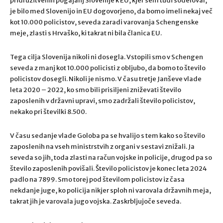
pridružitvenih pogajanj Slovenije k EU, kjer sem tudi sodeloval,
je bilo med Slovenijo in EU dogovorjeno, da bomo imeli nekaj več
kot 10.000 policistov, seveda zaradi varovanja Schengenske
meje, zlasti s Hrvaško, ki takrat ni bila članica EU.
Tega cilja Slovenija nikoli ni dosegla. Vstopili smo v Schengen
seveda z manj kot 10.000 policisti z obljubo, da bomo to število
policistov dosegli. Nikoli je nismo. V času tretje Janševe vlade
leta 2020 – 2022, ko smo bili prisiljeni zniževati število
zaposlenih v državni upravi, smo zadržali število policistov,
nekako pri številki 8.500.
V času sedanje vlade Goloba pa se hvalijo s tem kako so število
zaposlenih na vseh ministrstvih z organi v sestavi znižali. Ja
seveda so jih, toda zlasti na račun vojske in policije, drugod pa so
število zaposlenih povišali. Število policistov je konec leta 2024
padlo na 7899. Smo torej pod številom policistov iz časa
nekdanje juge, ko policija nikjer sploh ni varovala državnih meja,
takrat jih je varovala jugo vojska. Zaskrbljujoče seveda.