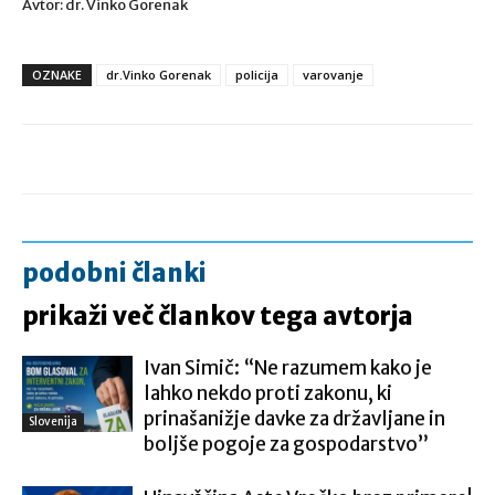
Avtor: dr. Vinko Gorenak
OZNAKE
dr.Vinko Gorenak
policija
varovanje
podobni članki
prikaži več člankov tega avtorja
Ivan Simič: “Ne razumem kako je
lahko nekdo proti zakonu, ki
prinašanižje davke za državljane in
Slovenija
boljše pogoje za gospodarstvo”