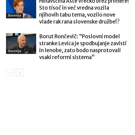
Hinavščina Aste Vrečko brez primere!
Sto tisoč in več vredna vozila
njihovih tabu tema, vozilo nove
Slovenija
vlade rak rana slovenske družbe!?
Borut Rončevič: “Poslovni model
stranke Levica je spodbujanje zavisti
in lenobe, zato bodo nasprotovali
Slovenija
vsaki reformi sistema”