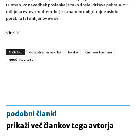
Furman. Po navedbah poslanke je tako doslej država pobrala 255
milijona evrov, medtem, ko je za namen dolgotrajne oskrbe
porabila 171 milijonov evrov.
Vir: SDS
OZNAKE
dolgotrajna oskrba
fiasko
Karmen Furman
neučinkovitost
podobni članki
prikaži več člankov tega avtorja