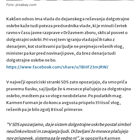
Foto: pixabay.com
Kakšen odnos ima vlada do dejanskega reševanja dolgotrajne
oskrbe kaže tudi poteza predsednika vlade, ki je minuli čertek
ravno v času javne razprave v Državnem zboru, sklical posvet o
dolgotrajni oskrbi. Pri vsej tem igranju vladajočih tako z
denarjem, kot storitvami pa ljudje ne prejmejo rešenih vlog,
minister pa kar pred novinarji pove, da brez denarja tudi
dolgotrajne oskrbe ne bo.
https://www.facebook.com/share/v/1BHF23mJRW/
V največji opoziciski stranki SDS zato opozarjajo, da smo priča
pravemu fiasku, saj ljudje že 4 mesece plačujejo za dolgotrajno
oskrbo, medtem pa so vloge neobdelane. Po podatkih mag.
Karmen Furman je do konca avgusta prispelo 35 tisoč vlog,
rešenih pa je bilo zgolj 8 tisoč primerov.
“V SDS opozarjamo, da je sistem dolgotrajne oskrbe postal simbol
neučinkovitosti in zavajanja ljudi. Državljani že mesece plačujejo
nov prispevek, sistema pa še vedno ni”,
je opozorila Karmen