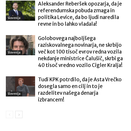
Aleksander Reberšek opozarja, da je
referendumska pobuda zmaga in
politika Levice, da bo ljudi naredila
Slovenija
revne in bo lahko vladala!
Golobovega najboljšega
raziskovalnega novinarja, ne skrbijo
več kot 100 tisoč evrov redna vozila
Slovenija
nekdanje ministrice Čalušič, skrbi ga
40 tisoč vredno vozilo Cigler Kralja!
Tudi KPK potrdilo, da je Asta Vrečko
dosegla samo en cilj in to je
razdelitev našega denarja
Slovenija
izbrancem!