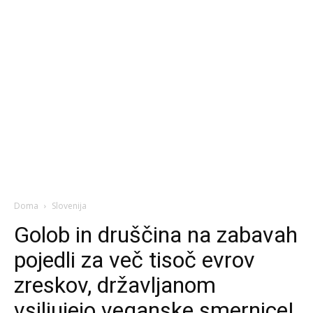
Doma
Slovenija
Golob in druščina na zabavah
pojedli za več tisoč evrov
zreskov, državljanom
vsiljujejo veganske smernice!