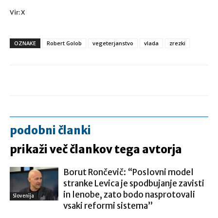
Vir: X
OZNAKE
Robert Golob
vegeterjanstvo
vlada
zrezki
podobni članki
prikaži več člankov tega avtorja
Borut Rončevič: “Poslovni model
stranke Levica je spodbujanje zavisti
in lenobe, zato bodo nasprotovali
Slovenija
vsaki reformi sistema”