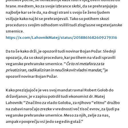
hrane. medtem, ko za svoje izbrance skrbi, da se prehranjujejo
najbolje kar se le da, na drugi strani s svojo še ženo ljudem
vsiljuje kako naj bi se prehranjevali. Tako so potihem skozi
proceduro s svojim odhodom vsilili tudi zloglasne vegeterjanske
smernice.
https://x.com/LahovnikMatej/status/2058861682609279316
Da to še kako drži, je opozoril tudi novinar Bojan Požar. Slednji
opozarja, da so skozi proceduro, kar po tihem na vladi spravili
veganske prehranske smernice. “
Če to ni metafora za ta
privatiziran, radikaliziran in neučinkovit vladni mandat,”
je
opozoril novinar Bojan Požar.
Kako prezizjujoče je ves svoj mandat ravnal Robert Golob do
državljanov, je v zapisu potrdil tudi ekonomist dr. Matej
Lahovnik: “
Značilno za vlado Goloba, za njihovo “elitno” družbo
na zabavi naročajo zrezke v vrednosti več tisoč evrov, za ljudi pa
veganske prehranske smernice. Meso za njih, zelje za nas,
ampak v povprečju vsi jedo segedin golaž.”