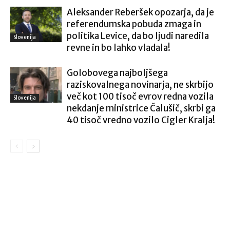
Aleksander Reberšek opozarja, da je
referendumska pobuda zmaga in
politika Levice, da bo ljudi naredila
Slovenija
revne in bo lahko vladala!
Golobovega najboljšega
raziskovalnega novinarja, ne skrbijo
več kot 100 tisoč evrov redna vozila
Slovenija
nekdanje ministrice Čalušič, skrbi ga
40 tisoč vredno vozilo Cigler Kralja!