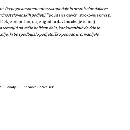
 igre. Prepogoste spremembe zakonodaje in nesmiselne dajatve
nčnost slovenskih podjetij,”
poudarja davčni strokovnjak mag.
lšek je prepričan, da je ugodno davčno okolje temelj
 temeljiti na več in boljšem delu, konkurenčnih davkih in
kolje, ki bo spodbujalo podjetniško pobudo in privabljalo
č
okolje
Zdravko Počivalšek