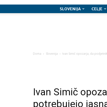
SLOVENIJA
CELJE
Doma
Slovenija
Ivan Simič opozarja, da podjetnik
Ivan Simič opozar
potrebujejo jasna