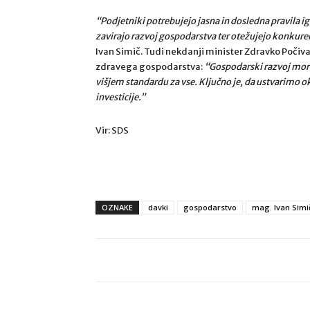
“Podjetniki potrebujejo jasna in dosledna pravila
zavirajo razvoj gospodarstva ter otežujejo konkure
Ivan Simič. Tudi nekdanji minister Zdravko Počiva
zdravega gospodarstva:
“Gospodarski razvoj mora
višjem standardu za vse. Ključno je, da ustvarimo o
investicije.”
Vir: SDS
OZNAKE
davki
gospodarstvo
mag. Ivan Simi