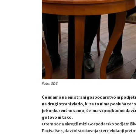
Foto: SDS
Če imamo na eni strani gospodarstvo in podjetni
na drugi strani vlado, ki za to nima posluha ter 
je konkurenčno samo, če ima vzpodbudno davčn
gotovo ni tako.
O tem so na okrogli mizi Gospodarsko podjetnišk
Počivalšek, davčni strokovnjak ter nekdanji prvi