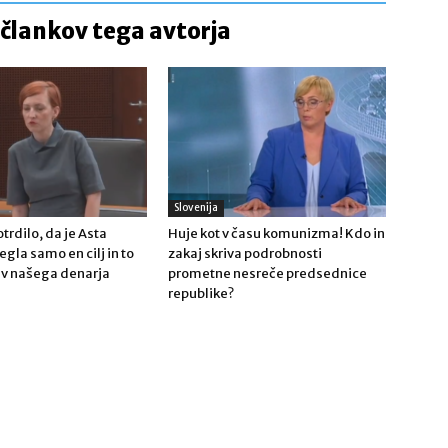
 člankov tega avtorja
Slovenija
trdilo, da je Asta
Huje kot v času komunizma! Kdo in
gla samo en cilj in to
zakaj skriva podrobnosti
tev našega denarja
prometne nesreče predsednice
!
republike?