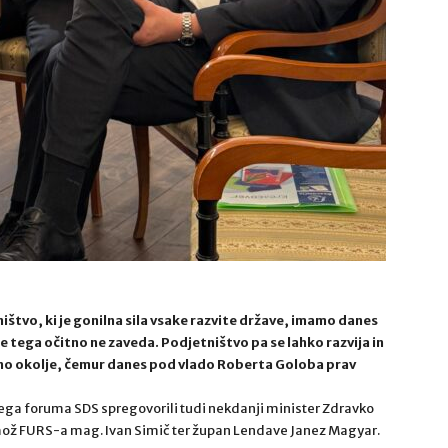
štvo, ki je gonilna sila vsake razvite države, imamo danes
se tega očitno ne zaveda. Podjetništvo pa se lahko razvija in
o okolje, čemur danes pod vlado Roberta Goloba prav
ega foruma SDS spregovorili tudi nekdanji minister Zdravko
 mož FURS-a mag. Ivan Simič ter župan Lendave Janez Magyar.