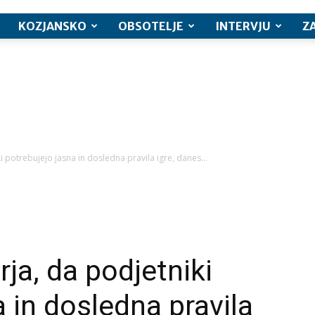
KOZJANSKO
OBSOTELJE
INTERVJU
Z
i potrebujejo jasna in dosledna pravila igre, danes...
ja, da podjetniki
 in dosledna pravila