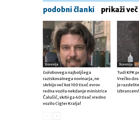
podobni članki
prikaži več
Slovenija
Slovenija
Golobovega najboljšega
Tudi KPK po
raziskovalnega novinarja, ne
Vrečko dose
skrbijo več kot 100 tisoč evrov
je razdeli
redna vozila nekdanje ministrice
izbrancem
Čalušič, skrbi ga 40 tisoč vredno
vozilo Cigler Kralja!