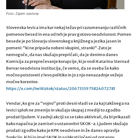
Foto: Zajem zaslona
Slovenska levica ima kar nekaj težav pri razumevanju različnih
pomenov besed in ena od teh je prav gotovo neodvisnost. Pomen
besede je po Slovarju slovenskega knjižnega jezika jasen in
pomeni: “
ki ne pripada nobeni skupini, stranki
“. Zato je
nemogoče, da nas skušajo prepričati, da je denimo danes
Komisija za preprečevanje korupcije, ki jo vodi Katarina Sternad
Bervar neodvisna institucija, če vemo, da se oseba še kako
močno poistoveti z levo politiko in jo z njo nenazadnje vežejo
močne korenine.
https://x.com/twiitiztok/status/2067333975824072781
Vendar, ko gre za “vojno” proti desni vladi se za kaj takšnega na
levici sploh ne zmenijo in skušajo skupaj z mediji to zgodbo
prodati ljudem. V zadnji akciji so se tako aktivirali, da bi prikazali
kako napačna je zamisel o ustanovitvi SKOK-a. Ljudem skušajo
prodati zgodbo kako je KPK neodvisen in že danes opravlja
funkcijo, ki bi jo imel SKOK in so hkrati ločeni od organov