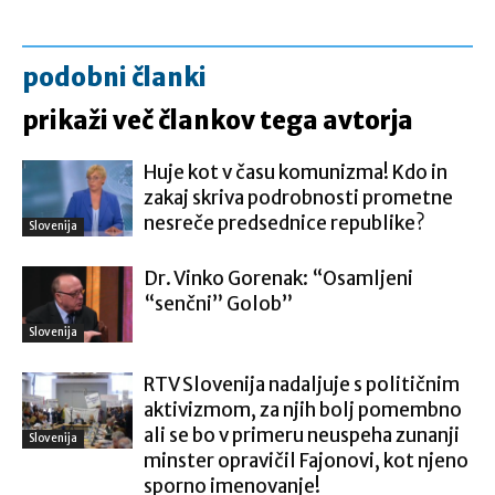
podobni članki
prikaži več člankov tega avtorja
Huje kot v času komunizma! Kdo in
zakaj skriva podrobnosti prometne
nesreče predsednice republike?
Slovenija
Dr. Vinko Gorenak: “Osamljeni
“senčni” Golob”
Slovenija
RTV Slovenija nadaljuje s političnim
aktivizmom, za njih bolj pomembno
ali se bo v primeru neuspeha zunanji
Slovenija
minster opravičil Fajonovi, kot njeno
sporno imenovanje!