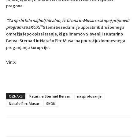
pregona.
“Za njo bi bilo najbolj idealno, če bi ona in Musarca skupaj pripravili
program za SKOK!”
S temi besedami je uporabnik družbenega
omrežja lepo opisal stanje, ki ga imamo v Sloveniji s Katarino
Bervar Sternad in Natašo Pirc Musar na področju domnevnega
preganjanja korupcije.
Vir: X
OZNAKE
Katarina Sternad Bervar
nasprotovanje
Nataša Pirc Musar
SKOK