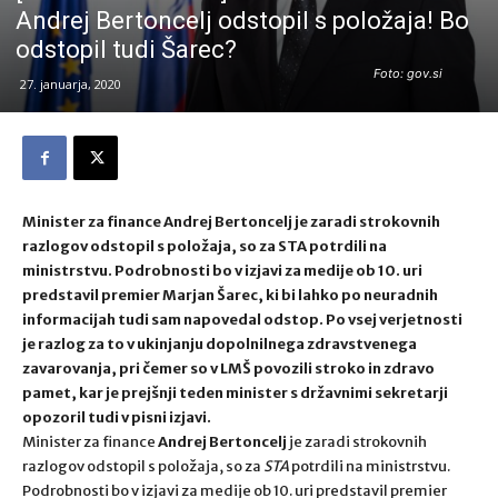
Andrej Bertoncelj odstopil s položaja! Bo
odstopil tudi Šarec?
Foto: gov.si
27. januarja, 2020
Minister za finance Andrej Bertoncelj je zaradi strokovnih
razlogov odstopil s položaja, so za STA potrdili na
ministrstvu. Podrobnosti bo v izjavi za medije ob 10. uri
predstavil premier Marjan Šarec, ki bi lahko po neuradnih
informacijah tudi sam napovedal odstop. Po vsej verjetnosti
je razlog za to v ukinjanju dopolnilnega zdravstvenega
zavarovanja, pri čemer so v LMŠ povozili stroko in zdravo
pamet, kar je prejšnji teden minister s državnimi sekretarji
opozoril tudi v pisni izjavi.
Minister za finance
Andrej Bertoncelj
je zaradi strokovnih
razlogov odstopil s položaja, so za
STA
potrdili na ministrstvu.
Podrobnosti bo v izjavi za medije ob 10. uri predstavil premier