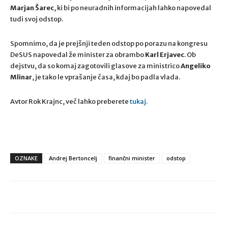
Marjan Šarec
, ki bi po neuradnih informacijah lahko napovedal
tudi svoj odstop.
Spomnimo, da je prejšnji teden odstop po porazu na kongresu
DeSUS napovedal že minister za obrambo
Karl Erjavec
. Ob
dejstvu, da so komaj zagotovili glasove za ministrico
Angeliko
Mlinar
, je tako le vprašanje časa, kdaj bo padla vlada.
Avtor Rok Krajnc, več lahko preberete
tukaj.
OZNAKE
Andrej Bertoncelj
finančni minister
odstop