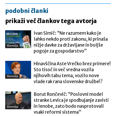
podobni članki
prikaži več člankov tega avtorja
Ivan Simič: “Ne razumem kako je
lahko nekdo proti zakonu, ki prinaša
nižje davke za državljane in boljše
Slovenija
pogoje za gospodarstvo”
Hinavščina Aste Vrečko brez primere!
Sto tisoč in več vredna vozila
njihovih tabu tema, vozilo nove
Slovenija
vlade rak rana slovenske družbe!?
Borut Rončevič: “Poslovni model
stranke Levica je spodbujanje zavisti
in lenobe, zato bodo nasprotovali
Slovenija
vsaki reformi sistema”