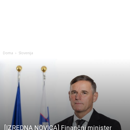
Doma
Slovenija
[IZREDNA NOVICA] Finančni minister