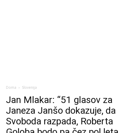
Doma
Slovenija
Jan Mlakar: “51 glasov za
Janeza Janšo dokazuje, da
Svoboda razpada, Roberta
Goloba bodo pa čez pol leta