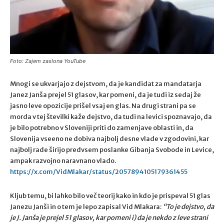
Foto: Zajem zaslona YouTube
Mnogi se ukvarjajo z dejstvom, da je kandidat za mandatarja
Janez Janša prejel 51 glasov, kar pomeni, da je tudi iz sedaj že
jasno leve opozicije prišel vsaj en glas. Na drugi strani pa se
morda v tej številki kaže dejstvo, da tudi na levici spoznavajo, da
je bilo potrebno v Sloveniji priti do zamenjave oblasti in, da
Slovenija vseeno ne dobiva najbolj desne vlade v zgodovini, kar
najbolj rade širijo predvsem poslanke Gibanja Svobode in Levice,
ampak razvojno naravnano vlado.
https://x.com/VidMlakar/status/2057894105179361455
Kljub temu, bi lahko bilo več teorij kako in kdo je prispeval 51 glas
Janezu Janši in o tem je lepo zapisal Vid Mlakara:
“
To je dejstvo, da
je J. Janša je prejel 51 glasov, kar pomeni i) da je nekdo z leve strani