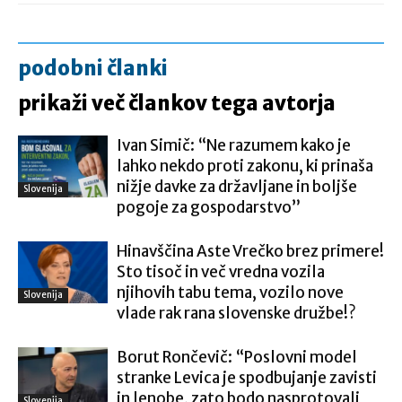
podobni članki
prikaži več člankov tega avtorja
Ivan Simič: “Ne razumem kako je
lahko nekdo proti zakonu, ki prinaša
nižje davke za državljane in boljše
Slovenija
pogoje za gospodarstvo”
Hinavščina Aste Vrečko brez primere!
Sto tisoč in več vredna vozila
njihovih tabu tema, vozilo nove
Slovenija
vlade rak rana slovenske družbe!?
Borut Rončevič: “Poslovni model
stranke Levica je spodbujanje zavisti
in lenobe, zato bodo nasprotovali
Slovenija