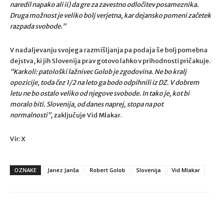
naredil napako ali ii) da gre za zavestno odločitev posameznika.
Druga možnost je veliko bolj verjetna, kar dejansko pomeni začetek
razpada svobode.”
V nadaljevanju svojega razmišljanja pa podaja še bolj pomebna
dejstva, ki jih Slovenija prav gotovo lahko v prihodnosti pričakuje.
“
Karkoli: patološki lažnivec Golob je zgodovina. Ne bo kralj
opozicije, toda čez 1/2 na leto ga bodo odpihnili iz DZ. V dobrem
letu ne bo ostalo veliko od njegove svobode. In tako je, kot bi
moralo biti. Slovenija, od danes naprej, stopa na pot
normalnosti”,
zaključuje Vid Mlakar.
Vir: X
OZNAKE
Janez Janša
Robert Golob
Slovenija
Vid Mlakar