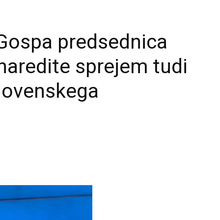
“Gospa predsednica
naredite sprejem tudi
slovenskega