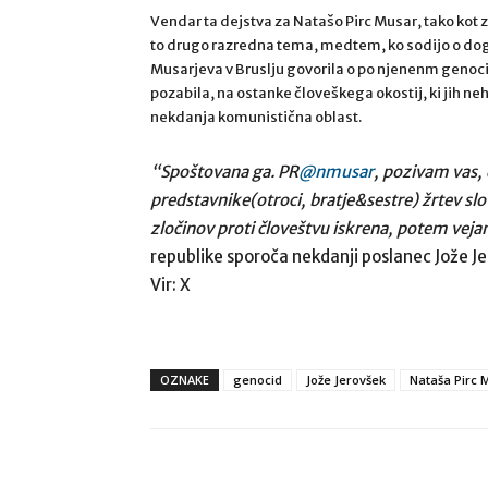
Vendar ta dejstva za Natašo Pirc Musar, tako ko
to drugo razredna tema, medtem, ko sodijo o dogaj
Musarjeva v Bruslju govorila o po njenenm genocidu
pozabila, na ostanke človeškega okostij, ki jih neh
nekdanja komunistična oblast.
“Spoštovana ga. PR
@nmusar
, pozivam vas, 
predstavnike(otroci, bratje&sestre) žrtev sl
zločinov proti človeštvu iskrena, potem veja
republike sporoča nekdanji poslanec Jože Je
Vir: X
OZNAKE
genocid
Jože Jerovšek
Nataša Pirc 