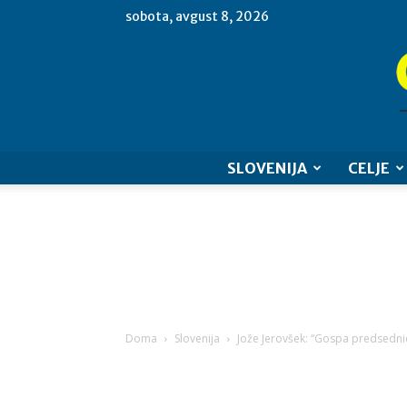
sobota, avgust 8, 2026
SLOVENIJA
CELJE
Doma
Slovenija
Jože Jerovšek: “Gospa predsednic