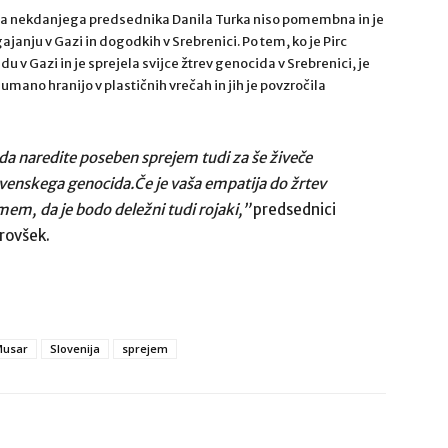
t za nekdanjega predsednika Danila Turka niso pomembna in je
anju v Gazi in dogodkih v Srebrenici. Po tem, ko je Pirc
 v Gazi in je sprejela svijce žtrev genocida v Srebrenici, je
umano hranijo v plastičnih vrečah in jih je povzročila
da naredite poseben sprejem tudi za še živeče
ovenskega genocida.Če je vaša empatija do žrtev
mem, da je bodo deležni tudi rojaki,”
predsednici
rovšek.
Musar
Slovenija
sprejem