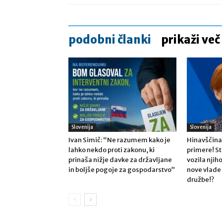
podobni članki
prikaži več
Slovenija
Slovenija
Ivan Simič: “Ne razumem kako je
Hinavščina
lahko nekdo proti zakonu, ki
primere! St
prinaša nižje davke za državljane
vozila njih
in boljše pogoje za gospodarstvo”
nove vlade
družbe!?