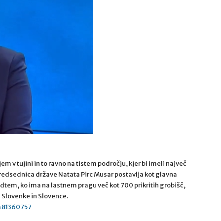
em v tujini in to ravno na tistem področju, kjer bi imeli največ
 predsednica države Natata Pirc Musar postavlja kot glavna
dtem, ko ima na lastnem pragu več kot 700 prikritih grobišč,
 Slovenke in Slovence.
7481360757