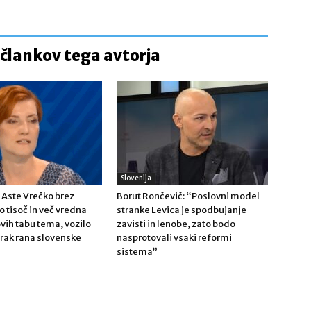
 člankov tega avtorja
Slovenija
 Aste Vrečko brez
Borut Rončevič: “Poslovni model
o tisoč in več vredna
stranke Levica je spodbujanje
ovih tabu tema, vozilo
zavisti in lenobe, zato bodo
 rak rana slovenske
nasprotovali vsaki reformi
sistema”