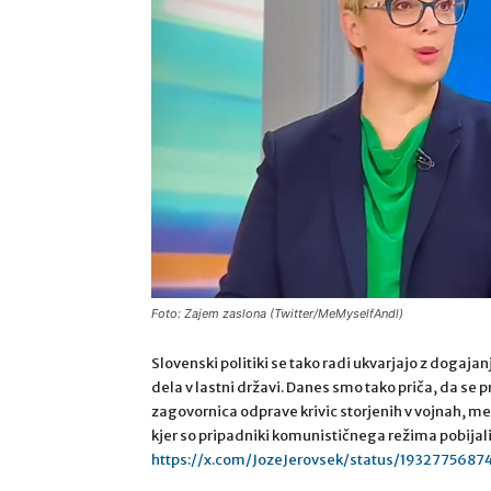
Foto: Zajem zaslona (Twitter/MeMyselfAndl)
Slovenski politiki se tako radi ukvarjajo z dogajanj
dela v lastni državi. Danes smo tako priča, da se
zagovornica odprave krivic storjenih v vojnah, me
kjer so pripadniki komunističnega režima pobijali
https://x.com/JozeJerovsek/status/193277568