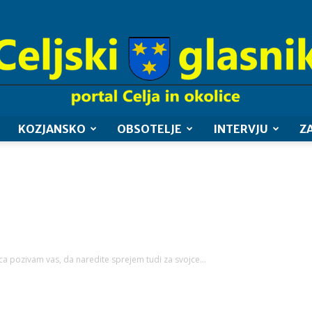
KOZJANSKO
OBSOTELJE
INTERVJU
Z
Celjski
Glasnik
a pozivam vas, da naredite sprejem tudi za svojce...