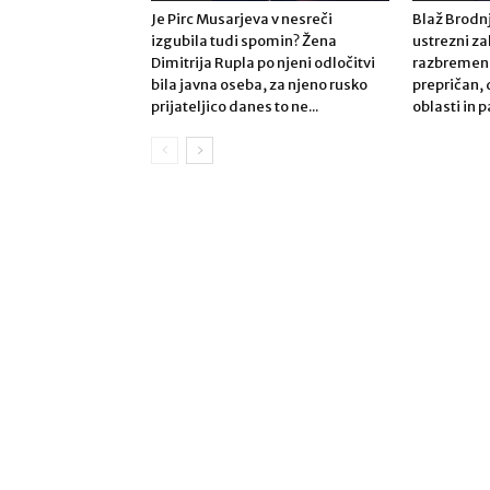
Je Pirc Musarjeva v nesreči
Blaž Brodnj
izgubila tudi spomin? Žena
ustrezni z
Dimitrija Rupla po njeni odločitvi
razbremeni
bila javna oseba, za njeno rusko
prepričan,
prijateljico danes to ne...
oblasti in 