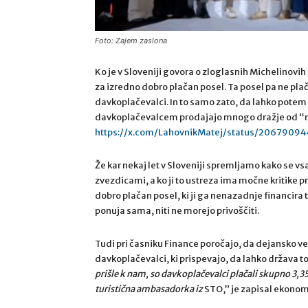
Foto: Zajem zaslona
Ko je v Sloveniji govora o zloglasnih Michelinovi
za izredno dobro plačan posel. Ta posel pa ne pla
davkoplačevalci. In to samo zato, da lahko potem 
davkoplačevalcem prodajajo mnogo dražje od “na
https://x.com/LahovnikMatej/status/2067909
Že kar nekaj let v Sloveniji spremljamo kako se 
zvezdicami, a ko ji to ustreza ima močne kritike p
dobro plačan posel, ki ji ga nenazadnje financira tu
ponuja sama, niti ne morejo privoščiti.
Tudi pri časniku Finance poročajo, da dejansko ve
davkoplačevalci, ki prispevajo, da lahko država t
prišle k nam, so davkoplačevalci plačali skupno 3,3
turistična ambasadorka iz
STO,”
je zapisal ekonomi