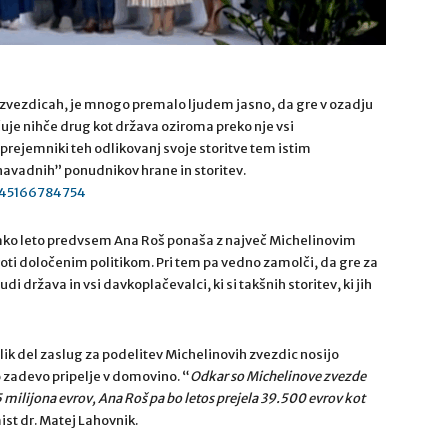
h zvezdicah, je mnogo premalo ljudem jasno, da gre v ozadju
čuje nihče drug kot država oziroma preko nje vsi
prejemniki teh odlikovanj svoje storitve tem istim
vadnih” ponudnikov hrane in storitev.
445166784754
vsako leto predvsem Ana Roš ponaša z največ Michelinovim
roti določenim politikom. Pri tem pa vedno zamolči, da gre za
di država in vsi davkoplačevalci, ki si takšnih storitev, ki jih
lik del zaslug za podelitev Michelinovih zvezdic nosijo
o zadevo pripelje v domovino. “
Odkar so Michelinove zvezde
5 milijona evrov, Ana Roš pa bo letos prejela 39.500 evrov kot
st dr. Matej Lahovnik.