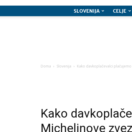
SLOVENIJA
CELJE
Doma
Slovenija
Kako davkoplačevalci plačujemo 
Kako davkoplače
Michelinove zvez