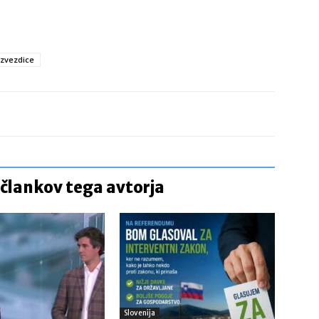
zvezdice
 člankov tega avtorja
Slovenija