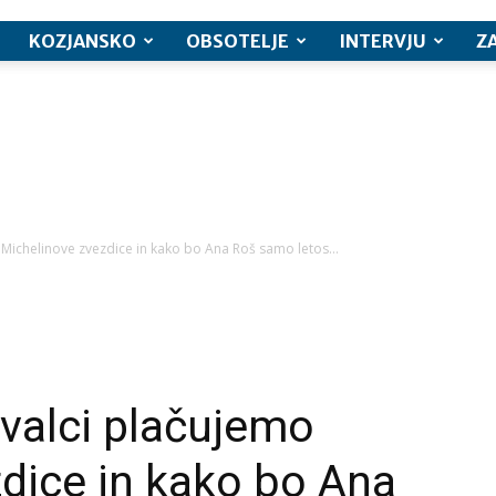
KOZJANSKO
OBSOTELJE
INTERVJU
Z
Michelinove zvezdice in kako bo Ana Roš samo letos...
valci plačujemo
dice in kako bo Ana