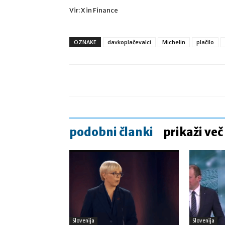
Vir: X in Finance
OZNAKE
davkoplačevalci
Michelin
plačilo
podobni članki
prikaži več
Slovenija
Slovenija