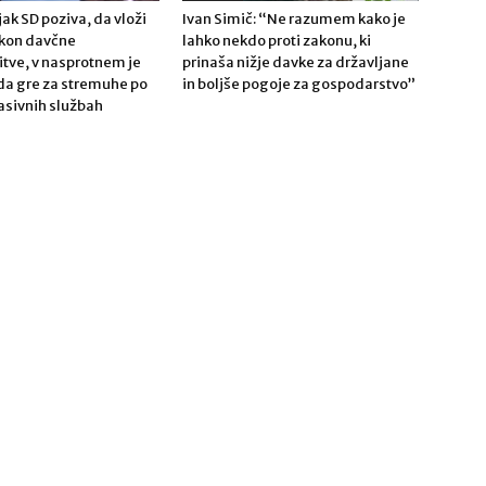
ak SD poziva, da vloži
Ivan Simič: “Ne razumem kako je
akon davčne
lahko nekdo proti zakonu, ki
tve, v nasprotnem je
prinaša nižje davke za državljane
 da gre za stremuhe po
in boljše pogoje za gospodarstvo”
pasivnih službah