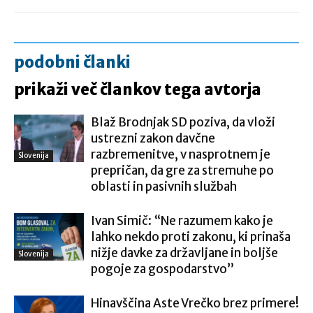
podobni članki
prikaži več člankov tega avtorja
Blaž Brodnjak SD poziva, da vloži
ustrezni zakon davčne
razbremenitve, v nasprotnem je
Slovenija
prepričan, da gre za stremuhe po
oblasti in pasivnih službah
Ivan Simič: “Ne razumem kako je
lahko nekdo proti zakonu, ki prinaša
nižje davke za državljane in boljše
Slovenija
pogoje za gospodarstvo”
Hinavščina Aste Vrečko brez primere!