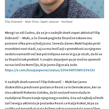
Filip Dobranič - Muki (Foto: Zajem zaslona - YouTube)
Mnogi se zdi čudno, da se je v zadnjih dneh zopet aktiviral Filip
Dobranič – Muki, a če človek pogleda finančne tokove mu
postane slika precej bolj jasna. Seveda danes Muki hujska proti
morebitni novi vladi, saj so mu levičarji v preteklosti za njegovo
nedelo namenili več kot pol milijona evrov in ga je strah, da bi se
ta finančni tok prekinil. S svojim dejanjem pa je močno spomnil
na nacistično Nemčijo, ki je javno žigosala Jude.
https://x.com/bostjanperne/status/2054981115891294533
V zadnjih dneh namreč Filip Dobranič – Muki kar javno
diskreditira predvsem poslance Resni.ce in Demokratov, ker se
niso uklonili Robertu Golobu, da bi sestavil novo vlado in
nadaljeval financiranje njegovega nedela. Ena od najbolj očitnih
tarč levega aktivista je poslanka Resni.ce Katja Kokot, ki pa za
razliko od mnogih ni stala križem rok in napovedala povračilne