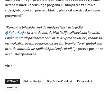
ukrepe v smeri kazenskega pregona. Bi bilo pa res zanimivo
videti, kdo bo v tem primeru Mukiju plačeval vse stroške – sam
gotovo ne!?
“Končno je bil najden nekdo med poslanci, in to je MP
@KokotKatja.
Ki si ne dovoli, da bi jo izsiljevali nevladni fanatiki.
Enako so storili poslancem SMC in DeSUS pred nekaj leti, vendar so
vsi molčali in pustili poslance, da se sami branijo. Torej, globok lok
in ne dovolite, da vas radikalci potisnejo okoli,”
je potezo poslanke
ocenil Boštjan Perne.
Vir: X
OZNAKE
diskreditacija
Filip Dobrnič - Muki
Katja Kokot
ovadba