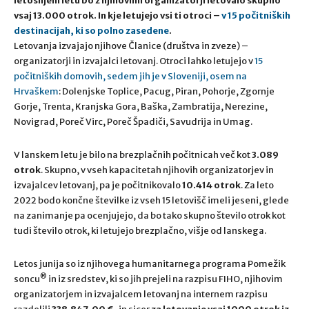
letošnjem letu bo z njihovimi organizatorji letovalo skupno
vsaj 13.000 otrok. In kje letujejo vsi ti otroci –
v 15 počitniških
destinacijah, ki so polno zasedene
.
Letovanja izvajajo njihove Članice (društva in zveze) –
organizatorji in izvajalci letovanj. Otroci lahko letujejo v
15
počitniških domovih, sedem jih je v Sloveniji, osem na
Hrvaškem
:
Dolenjske Toplice, Pacug, Piran, Pohorje, Zgornje
Gorje, Trenta, Kranjska Gora, Baška, Zambratija, Nerezine,
Novigrad, Poreč Virc, Poreč Špadiči, Savudrija in Umag.
V lanskem letu je bilo na brezplačnih počitnicah več kot
3.089
otrok
. Skupno, v vseh kapacitetah njihovih organizatorjev in
izvajalcev letovanj, pa je počitnikovalo
10.414 otrok
. Za leto
2022 bodo končne številke iz vseh 15 letovišč imeli jeseni, glede
na zanimanje pa ocenjujejo, da bo tako skupno število otrok kot
tudi število otrok, ki letujejo brezplačno, višje od lanskega.
Letos junija so iz njihovega humanitarnega programa Pomežik
®
soncu
in iz sredstev, ki so jih prejeli na razpisu FIHO, njihovim
organizatorjem in izvajalcem letovanj na internem razpisu