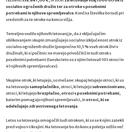
razdelili
338.847,00 €,
in sicer
za letovanje vsaj 1000 otrok iz
socialno ogroženih družin ter za otroke s posebnimi
potrebami in njihove spremljevalce
. Končna številka bo tudi pri
sredstvih za te otroke na koncu višja.
Temeljno vodilo njihovih letovanj je, da z vključujočim
oblikovanjem skupin zmanjšujejo socialno izključenost otrok iz
socialno ogroženih družin (povprečno 10,5 % vseh otrok živi v
družinah, ki si počitnic ne morejo privoščiti) in tudi otrok s
posebnimi potrebami (lansko leto so z njimi letovali 103
otroci in
45 njihovih spremljevalcev).
Skupine otrok, ki letujejo, so mešane: skupaj letujejo otroci, ki so
na letovanju
samoplačniško
, otroci, ki letujejo
subvencionirano
,
otroci, ki letujejo
brezplačno
,
otroci s posebnimi potrebami
,
katerim pomagajo njihovi spremljevalci, in
otroci, ki se
udeležujejo zdravstvenega letovanja
.
Letos so letovanja omogočili tudi otrokom, ki so se k njim zatekli
pred vojno v Ukrajini. Na letovanje bo do konca poletja odšlo več