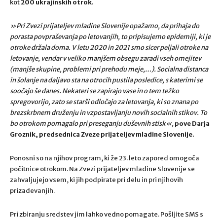
kot
200 ukrajinskih otrok.
»Pri Zvezi prijateljev mladine Slovenije opažamo, da prihaja do
porasta povpraševanja po letovanjih, to pripisujemo epidemiji, ki je
otroke držala doma. V letu 2020 in 2021 smo sicer peljali otroke na
letovanje, vendar v veliko manjšem obsegu zaradi vseh omejitev
(manjše skupine, problemi pri prehodu meje,…). Socialna distanca
in šolanje na daljavo sta na otrocih pustila posledice, s katerimi se
soočajo še danes. Nekateri se zapirajo vase in o tem težko
spregovorijo, zato se starši odločajo za letovanja, ki so znana po
brezskrbnem druženju in vzpostavljanju novih socialnih stikov. To
bo otrokom pomagalo pri preseganju duševnih stisk«,
pove Darja
Groznik, predsednica Zveze prijateljev mladine Slovenije.
Ponosni so na njihov program, ki že 23. leto zapored omogoča
počitnice otrokom. Na Zvezi prijateljev mladine Slovenije se
zahvaljujejo vsem, ki jih podpirate pri delu in pri njihovih
prizadevanjih.
Pri zbiranju sredstev jim lahko vedno pomagate. Pošljite SMS s