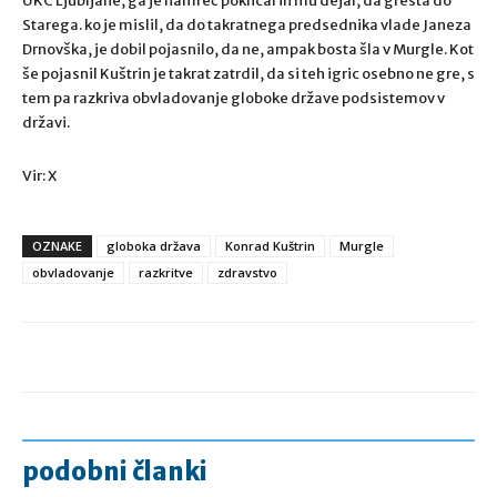
UKC Ljubljane, ga je namreč poklical in mu dejal, da gresta do
Starega. ko je mislil, da do takratnega predsednika vlade Janeza
Drnovška, je dobil pojasnilo, da ne, ampak bosta šla v Murgle. Kot
še pojasnil Kuštrin je takrat zatrdil, da si teh igric osebno ne gre, s
tem pa razkriva obvladovanje globoke države podsistemov v
državi.
Vir: X
OZNAKE
globoka država
Konrad Kuštrin
Murgle
obvladovanje
razkritve
zdravstvo
podobni članki