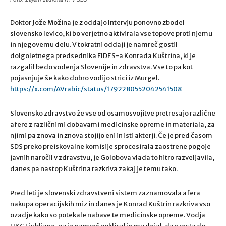
Doktor Jože Možina je z oddajo Intervju ponovno zbodel
slovensko levico, ki bo verjetno aktivirala vse topove proti njemu
in njegovemu delu. V tokratni oddaji je namreč gostil
dolgoletnega predsednika FIDES-a Konrada Kuštrina, ki je
razgalil bedo vodenja Slovenije in zdravstva. Vse to pa kot
pojasnjuje še kako dobro vodijo strici iz Murgel.
https://x.com/AVrabic/status/1792280552042541508
Slovensko zdravstvo že vse od osamosvojitve pretresajo različne
afere z različnimi dobavami medicinske opreme in materiala, za
njimi pa znova in znova stojijo eni in isti akterji. Če je pred časom
SDS preko preiskovalne komisije sprocesirala zaostrene pogoje
javnih naročil v zdravstvu, je Golobova vlada to hitro razveljavila,
danes pa nastop Kuštrina razkriva zakaj je temu tako.
Pred leti je slovenski zdravstveni sistem zaznamovala afera
nakupa operacijskih miz in danes je Konrad Kuštrin razkriva vso
ozadje kako so potekale nabave te medicinske opreme. Vodja