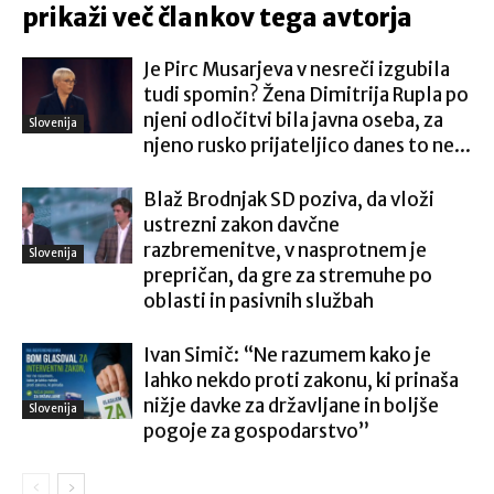
prikaži več člankov tega avtorja
Je Pirc Musarjeva v nesreči izgubila
tudi spomin? Žena Dimitrija Rupla po
njeni odločitvi bila javna oseba, za
Slovenija
njeno rusko prijateljico danes to ne...
Blaž Brodnjak SD poziva, da vloži
ustrezni zakon davčne
razbremenitve, v nasprotnem je
Slovenija
prepričan, da gre za stremuhe po
oblasti in pasivnih službah
Ivan Simič: “Ne razumem kako je
lahko nekdo proti zakonu, ki prinaša
nižje davke za državljane in boljše
Slovenija
pogoje za gospodarstvo”