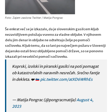
Foto: Zajem zaslona Twitter / Matija Pongrac
Še enkrat več se je izkazalo, da je slovenskim gasilcem kljub
nezavidljivem položaju vseeno za vladne obljube. V njihovem
delu jim denar in obljube ne odtehtajo želje po pomoči
sočloveku. Kljub temu, da so lani po največjem požaru v Sloveniji
dejansko ostali brez obljubljene pomoči države, so se ponovno
izkazali pri nesebični pomoči sočloveku.
Koprski, izolski in piranski gasilci na poti pomagat
ob katastrofalnih naravnih nesrečah. Srečno fantje
in dekleta.
❤️
pic.twitter.com/atXD6WRhEs
— Matija Pongrac (@pongracmatija)
August 4,
2023