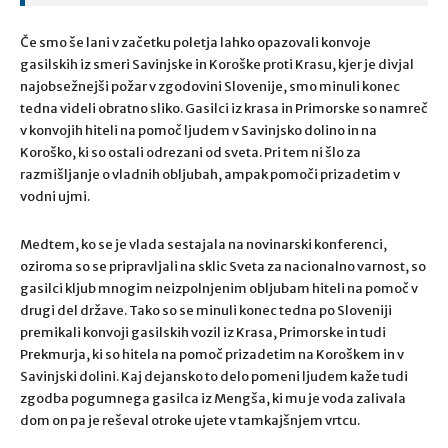
Če smo še lani v začetku poletja lahko opazovali konvoje
gasilskih iz smeri Savinjske in Koroške proti Krasu, kjer je divjal
najobsežnejši požar v zgodovini Slovenije, smo minuli konec
tedna videli obratno sliko. Gasilci iz krasa in Primorske so namreč
v konvojih hiteli na pomoč ljudem v Savinjsko dolino in na
Koroško, ki so ostali odrezani od sveta. Pri tem ni šlo za
razmišljanje o vladnih obljubah, ampak pomoči prizadetim v
vodni ujmi.
Medtem, ko se je vlada sestajala na novinarski konferenci,
oziroma so se pripravljali na sklic Sveta za nacionalno varnost, so
gasilci kljub mnogim neizpolnjenim obljubam hiteli na pomoč v
drugi del države. Tako so se minuli konec tedna po Sloveniji
premikali konvoji gasilskih vozil iz Krasa, Primorske in tudi
Prekmurja, ki so hitela na pomoč prizadetim na Koroškem in v
Savinjski dolini. Kaj dejansko to delo pomeni ljudem kaže tudi
zgodba pogumnega gasilca iz Mengša, ki mu je voda zalivala
dom on pa je reševal otroke ujete v tamkajšnjem vrtcu.