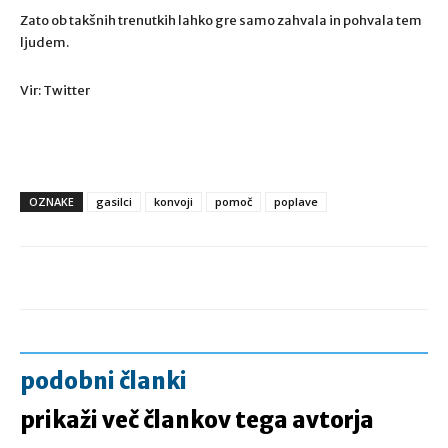
Zato ob takšnih trenutkih lahko gre samo zahvala in pohvala tem
ljudem.
Vir: Twitter
OZNAKE
gasilci
konvoji
pomoč
poplave
podobni članki
prikaži več člankov tega avtorja