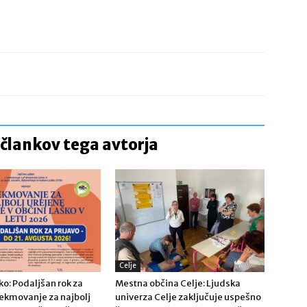
 člankov tega avtorja
Celje
o: Podaljšan rok za
Mestna občina Celje: Ljudska
tekmovanje za najbolj
univerza Celje zaključuje uspešno