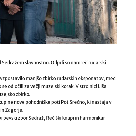
nad Sedražem slavnostno. Odprli so namreč rudarski
a vzpostavilo manjšo zbirko rudarskih eksponatov, med
 odločili za večji muzejski korak. V strojnici Liša
muzejsko zbirko.
 skupine nove pohodniške poti Pot Srečno, ki nastaja v
in Zagorje.
i pevski zbor Sedraž, Rečiški knapi in harmonikar