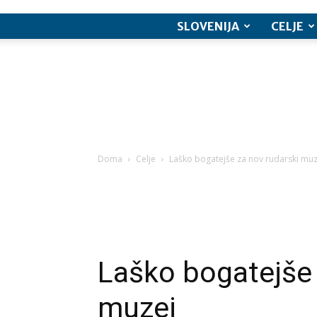
SLOVENIJA
CELJE
Doma
Celje
Laško bogatejše za nov rudarski muz
Laško bogatejše 
muzej