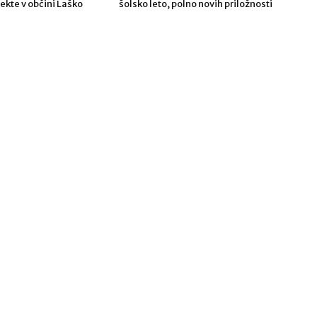
ekte v občini Laško
šolsko leto, polno novih priložnosti