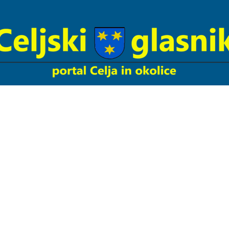
Celjski
Glasnik