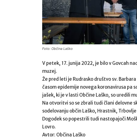
Foto: Občina Laško
V petek, 17. junija 2022, je bilo v Govcah 
muzej.
Že pred leti je Rudrasko društvo sv. Barbar
časom epidemije novega koronavirusa pa so se
jašek, ki je v lasti Občine Laško, so uredili 
Na otvoritvi so se zbrali tudi člani delovne
sodelovanju občin Laško, Hrastnik, Trbovlje 
Dogodek so popestrili tudi nastopajoči Mošk
Lovro.
Avtor: Občina Laško