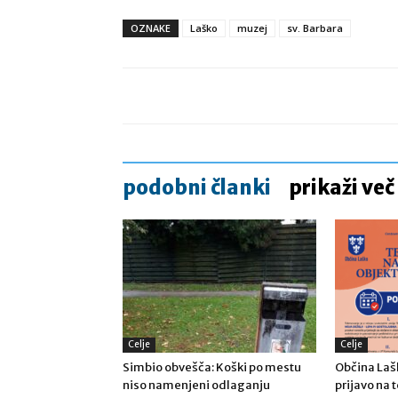
OZNAKE
Laško
muzej
sv. Barbara
podobni članki
prikaži več
Celje
Celje
Simbio obvešča: Koški po mestu
Občina Lašk
niso namenjeni odlaganju
prijavo na 