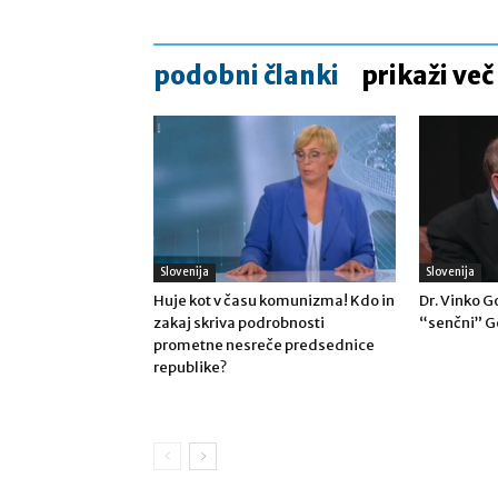
podobni članki
prikaži več
Slovenija
Slovenija
Huje kot v času komunizma! Kdo in
Dr. Vinko 
zakaj skriva podrobnosti
“senčni” G
prometne nesreče predsednice
republike?