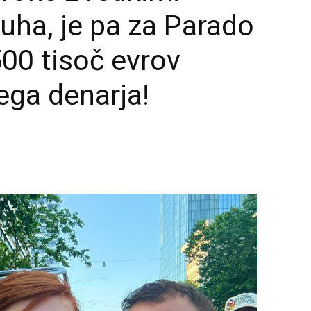
luha, je pa za Parado
00 tisoč evrov
ega denarja!