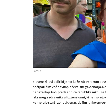
Foto: X
Slovenski levi politiki je kot kaže zdrav razum 
počrpati čim več davkoplačevalskega denarja. Res
nenazadnje tudi predsednica republike nikoli ne fo
izbranega zdravnika ali z ženskami, ki ne morejo
ko morajo starši zbirati denar, da jim lahko omogo