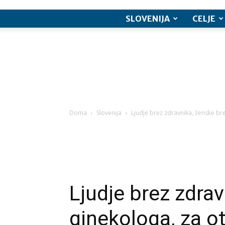
SLOVENIJA
CELJE
Doma
Slovenija
Ljudje brez zdravnika, ženske bre
Ljudje brez zdra
ginekologa, za o