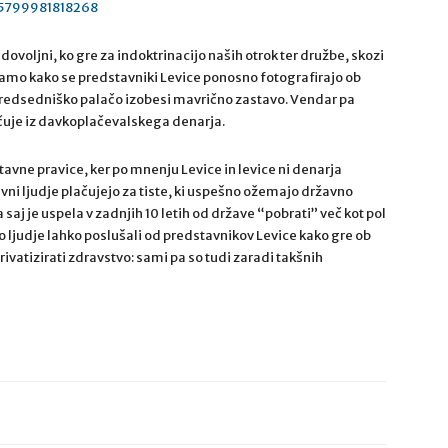
95799981818268
adovoljni, ko gre za indoktrinacijo naših otrok ter družbe, skozi
amo kako se predstavniki Levice ponosno fotografirajo ob
predsedniško palačo izobesi mavrično zastavo. Vendar pa
čuje iz davkoplačevalskega denarja.
vne pravice, ker po mnenju Levice in levice ni denarja
vni ljudje plačujejo za tiste, ki uspešno ožemajo državno
aj je uspela v zadnjih 10 letih od države “pobrati” več kot pol
 ljudje lahko poslušali od predstavnikov Levice kako gre ob
rivatizirati zdravstvo: sami pa so tudi zaradi takšnih