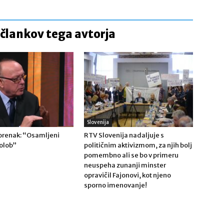
 člankov tega avtorja
Slovenija
Gorenak: “Osamljeni
RTV Slovenija nadaljuje s
olob”
političnim aktivizmom, za njih bolj
pomembno ali se bo v primeru
neuspeha zunanji minster
opravičil Fajonovi, kot njeno
sporno imenovanje!