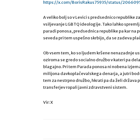
https://x.com/BorisRakus75935/status/20660
A veliko bolj so v Levici s predsednico republike z
vsiljevanje LGBTQ ideologije. Tako lahko spremlj
paradi ponosa, predsednica republike pa kar na 
seveda pri tem uspešno skrbijo, da se zadeva pla
Ob vsem tem, ko so ljudem kršene nenazadnje usta
oziroma se gredo socialno družbo v kateri pa dela
blagajno. Pri tem Parada ponosa ni nobena izjema s
milijona davkoplačevalskega denarja, a jutri bodo
tem za nestrpno družbo, hkrati pa da želi država p
transferjev ropali javni zdravstveni sistem.
Vir: X