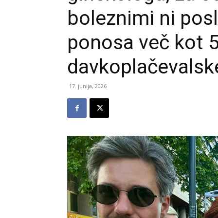
boleznimi ni pos
ponosa več kot 5
davkoplačevalsk
17. junija, 2026