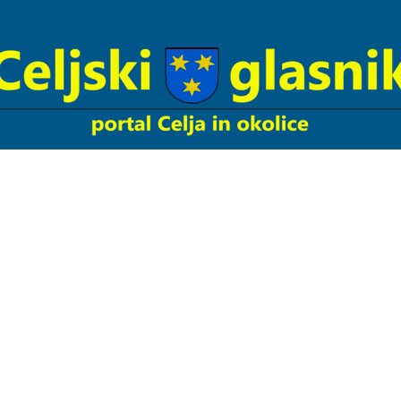
Celjski
Glasnik