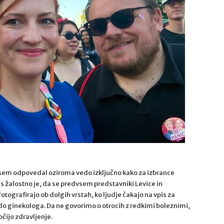
povsem odpovedal oziroma vedo izključno kako za izbrance
 žalostno je, da se predvsem predstavniki Levice in
tografirajo ob dolgih vrstah, ko ljudje čakajo na vpis za
 do ginekologa. Da ne govorimo o otrocih z redkimi boleznimi,
čijo zdravljenje.