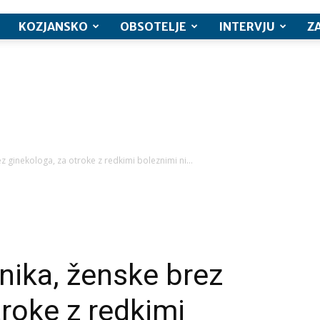
KOZJANSKO
OBSOTELJE
INTERVJU
Z
z ginekologa, za otroke z redkimi boleznimi ni...
vnika, ženske brez
troke z redkimi