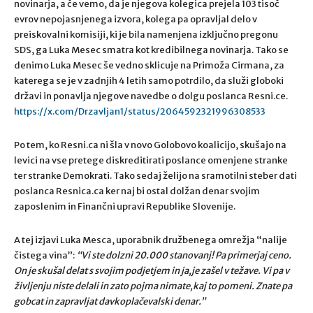
novinarja, a če vemo, da je njegova kolegica prejela 103 tisoč
evrov nepojasnjenega izvora, kolega pa opravljal delo v
preiskovalni komisiji, ki je bila namenjena izključno pregonu
SDS, ga Luka Mesec smatra kot kredibilnega novinarja. Tako se
denimo Luka Mesec še vedno sklicuje na Primoža Cirmana, za
katerega se je v zadnjih 4 letih samo potrdilo, da služi globoki
državi in ponavlja njegove navedbe o dolgu poslanca Resni.ce.
https://x.com/Drzavljan1/status/2064592321996308533
Po tem, ko Resni.ca ni šla v novo Golobovo koalicijo, skušajo na
levici na vse pretege diskreditirati poslance omenjene stranke
ter stranke Demokrati. Tako sedaj želijo na sramotilni steber dati
poslanca Resnica.ca ker naj bi ostal dolžan denar svojim
zaposlenim in Finančni upravi Republike Slovenije.
A tej izjavi Luka Mesca, uporabnik družbenega omrežja “nalije
čistega vina”:
“
Vi ste dolzni 20.000 stanovanj! Pa primerjaj ceno.
On je skušal delat s svojim podjetjem in ja,je zašel v težave. Vi pa v
življenju niste delali in zato pojma nimate,kaj to pomeni. Znate pa
gobcat in zapravljat davkoplačevalski denar.”