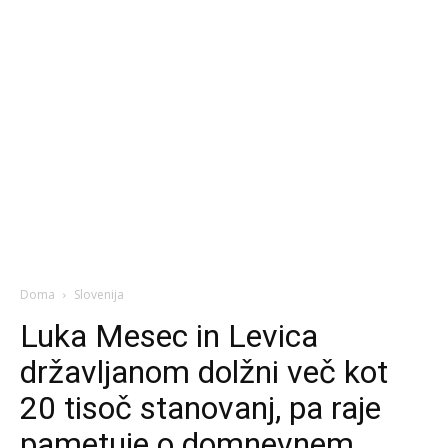
Doma
Slovenija
Luka Mesec in Levica
državljanom dolžni več kot
20 tisoč stanovanj, pa raje
pametuje o domnevnem