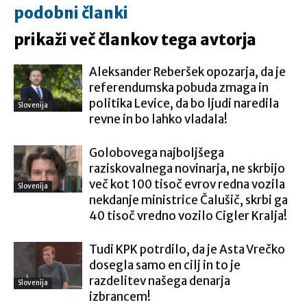
podobni članki
prikaži več člankov tega avtorja
Aleksander Reberšek opozarja, da je
referendumska pobuda zmaga in
politika Levice, da bo ljudi naredila
Slovenija
revne in bo lahko vladala!
Golobovega najboljšega
raziskovalnega novinarja, ne skrbijo
več kot 100 tisoč evrov redna vozila
Slovenija
nekdanje ministrice Čalušič, skrbi ga
40 tisoč vredno vozilo Cigler Kralja!
Tudi KPK potrdilo, da je Asta Vrečko
dosegla samo en cilj in to je
razdelitev našega denarja
Slovenija
izbrancem!