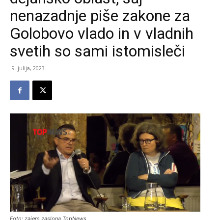
nenazadnje piše zakone za
Golobovo vlado in v vladnih
svetih so sami istomisleči
9. julija, 2023
Foto: zajem zaslona TopNews