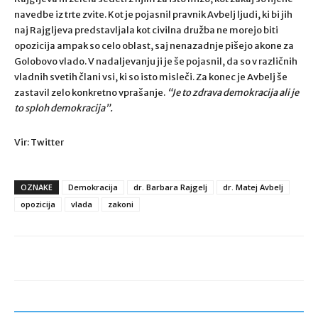
navedbe iz trte zvite. Kot je pojasnil pravnik Avbelj ljudi, ki bi jih
naj Rajgljeva predstavljala kot civilna družba ne morejo biti
opozicija ampak so celo oblast, saj nenazadnje pišejo akone za
Golobovo vlado. V nadaljevanju ji je še pojasnil, da so v različnih
vladnih svetih člani vsi, ki so isto misleči. Za konec je Avbelj še
zastavil zelo konkretno vprašanje.
“Je to zdrava demokracija ali je
to sploh demokracija”.
Vir: Twitter
OZNAKE
Demokracija
dr. Barbara Rajgelj
dr. Matej Avbelj
opozicija
vlada
zakoni