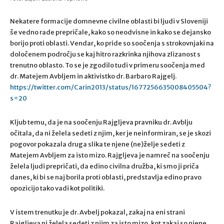
Nekatere formacije domnevne civilne oblasti bi ljudi v Sloveniji
še vedno rade prepričale, kako so neodvisne in kako se dejansko
borijo proti oblasti. Vendar, ko pride so soočenja s strokovnjaki na
določenem področju se kaj hitro razkrinka njihova zlizanost s
trenutno oblasto. To se je zgodilo tudi v primeru soočenja med
dr. Matejem Avbljem in aktivistko dr. Barbaro Rajgelj.
https://twitter.com/Carin2013/status/1677256635008405504?
s=20
Kljub temu, da je na soočenju Rajgljeva pravniku dr. Avblju
očitala, da ni želela sedeti z njim, ker je neinformiran, se je skozi
pogovor pokazala druga slika te njene (ne)želje sedeti z
Matejem Avbljem za isto mizo. Rajgljeva je namreč na soočenju
želela ljudi prepričati, da edino civilna družba, ki smo ji priča
danes, ki bi se naj borila proti oblasti, predstavlja edino pravo
opozicijo tako vadi kot politiki.
V istem trenutku je dr. Avbelj pokazal, zakaj na eni strani
Rajgljeva ni želela sedeti z njim za isto mizo, kot zakaj so njene