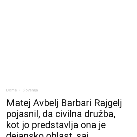
Doma
Slovenija
Matej Avbelj Barbari Rajgelj
pojasnil, da civilna družba,
kot jo predstavlja ona je
dejansko oblast, saj