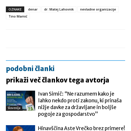
OZNAKE
denar
dr. Matej Lahovnik
nevladne organizacije
Tino Mamić
podobni članki
prikaži več člankov tega avtorja
Ivan Simič: “Ne razumem kako je
lahko nekdo proti zakonu, ki prinaša
nižje davke za državljane in boljše
Slovenija
pogoje za gospodarstvo”
Hinavščina Aste Vrečko brez primere!