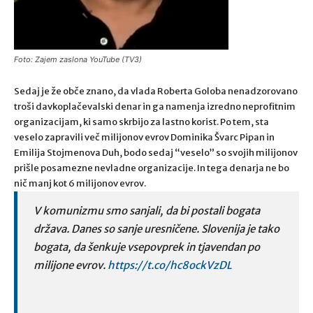
Foto: Zajem zaslona YouTube (TV3)
Sedaj je že obče znano, da vlada Roberta Goloba nenadzorovano
troši davkoplačevalski denar in ga namenja izredno neprofitnim
organizacijam, ki samo skrbijo za lastno korist. Po tem, sta
veselo zapravili več milijonov evrov Dominika Švarc Pipan in
Emilija Stojmenova Duh, bodo sedaj “veselo” so svojih milijonov
prišle posamezne nevladne organizacije. In tega denarja ne bo
nič manj kot 6 milijonov evrov.
V komunizmu smo sanjali, da bi postali bogata
država. Danes so sanje uresničene. Slovenija je tako
bogata, da šenkuje vsepovprek in tjavendan po
milijone evrov.
https://t.co/hc8ockVzDL