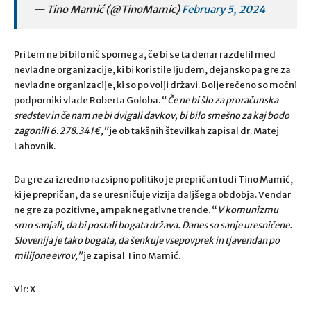
— Tino Mamić (@TinoMamic)
February 5, 2024
Pri tem ne bi bilo nič spornega, če bi se ta denar razdelil med
nevladne organizacije, ki bi koristile ljudem, dejansko pa gre za
nevladne organizacije, ki so po volji državi. Bolje rečeno so močni
podporniki vlade Roberta Goloba. “
Če ne bi šlo za proračunska
sredstev in če nam ne bi dvigali davkov, bi bilo smešno za kaj bodo
zagonili 6.278.341€,”
je ob takšnih številkah zapisal dr. Matej
Lahovnik.
Da gre za izredno razsipno politiko je prepričan tudi Tino Mamić,
ki je prepričan, da se uresničuje vizija daljšega obdobja. Vendar
ne gre za pozitivne, ampak negativne trende. “
V komunizmu
smo sanjali, da bi postali bogata država. Danes so sanje uresničene.
Slovenija je tako bogata, da šenkuje vsepovprek in tjavendan po
milijone evrov,”
je zapisal Tino Mamić.
Vir: X