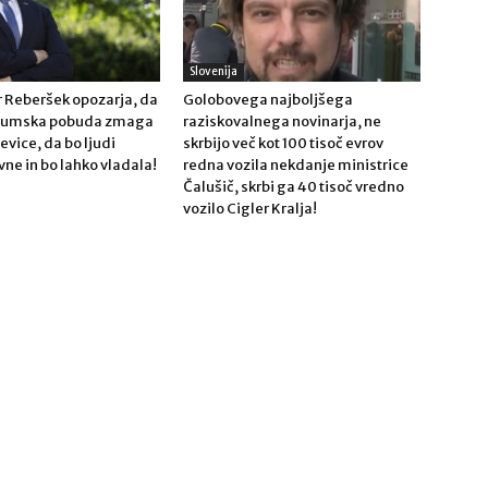
Slovenija
 Reberšek opozarja, da
Golobovega najboljšega
ndumska pobuda zmaga
raziskovalnega novinarja, ne
Levice, da bo ljudi
skrbijo več kot 100 tisoč evrov
vne in bo lahko vladala!
redna vozila nekdanje ministrice
Čalušič, skrbi ga 40 tisoč vredno
vozilo Cigler Kralja!