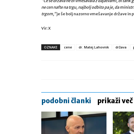
“Če se država ne bi vmešavala z dajatvami, bi tank g
ne cen nafte na trgu, najbolj odbito pa je, da ministr
trgom,”
je še bolj nazorno vmešavanje države in p
Vir: X
OZNAKE
cene
dr. Matej Lahovnik
država
podobni članki
prikaži več