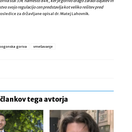
oriva stal 33€ namesto 84€, ker je gorivo drago zaradi dajatev in
stvo svojo regulacijo cen predstavlja kot veliko rešitev pred
osledice za državljane opisal dr. Matej Lahovnik.
pogonska goriva
vmešavanje
 člankov tega avtorja