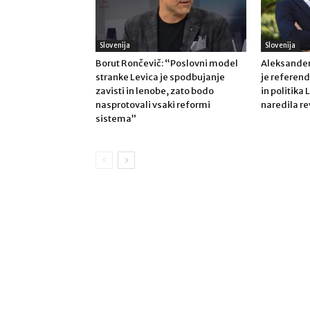
Slovenija
Slovenija
Borut Rončevič: “Poslovni model
Aleksander
stranke Levica je spodbujanje
je refere
zavisti in lenobe, zato bodo
in politika 
nasprotovali vsaki reformi
naredila re
sistema”