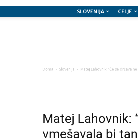
SLOVENIJA
CELJE
Doma
Slovenija
Matej Lahovnik: “Če se država ne b
Matej Lahovnik: 
vmešavala bi tan