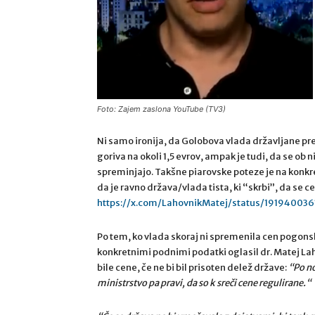
Foto: Zajem zaslona YouTube (TV3)
Ni samo ironija, da Golobova vlada državljane prep
goriva na okoli 1,5 evrov, ampak je tudi, da se ob 
spreminjajo. Takšne piarovske poteze je na konkre
da je ravno država/vlada tista, ki “skrbi”, da se 
https://x.com/LahovnikMatej/status/19194003
Po tem, ko vlada skoraj ni spremenila cen pogonski
konkretnimi podnimi podatki oglasil dr. Matej Lah
bile cene, če ne bi bil prisoten delež države:
“
Po n
ministrstvo pa pravi, da so k sreči cene regulirane.
“