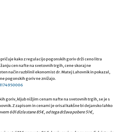
ričuje kako z regulacijo pogonskih goriv drži ceno litra
nižanju cen nafte na svetovnih trgih, cene skoraj ne
ten način razblinil ekonomist dr. Matej Lahovnik in pokazal,
cene pogonskih goriv ne znižajo.
61174950006
h goriv, kljub nižjim cenam nafte na svetovnih trgih, se je s
ovnik. Z zapisom in cenami je orisal kakšne bi dejansko lahko
ovem 60l dizla stane 85€, od tega država pobere 51€,