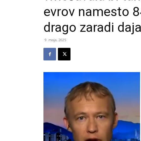
evrov namesto 84
drago zaradi daja
9. maja, 2025