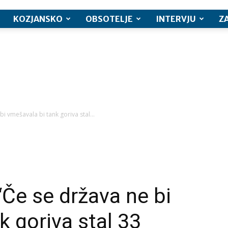
KOZJANSKO
OBSOTELJE
INTERVJU
Z
i vmešavala bi tank goriva stal...
“Če se država ne bi
k goriva stal 33