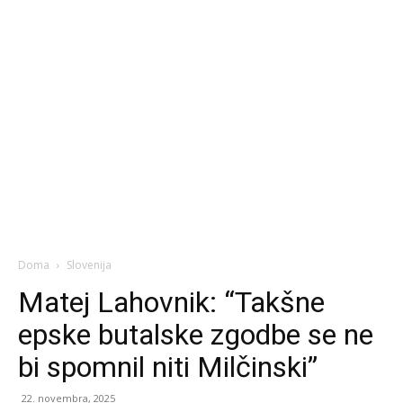
Doma
Slovenija
Matej Lahovnik: “Takšne
epske butalske zgodbe se ne
bi spomnil niti Milčinski”
22. novembra, 2025