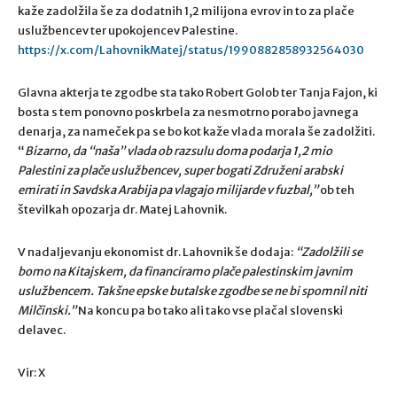
kaže zadolžila še za dodatnih 1,2 milijona evrov in to za plače
uslužbencev ter upokojencev Palestine.
https://x.com/LahovnikMatej/status/1990882858932564030
Glavna akterja te zgodbe sta tako Robert Golob ter Tanja Fajon, ki
bosta s tem ponovno poskrbela za nesmotrno porabo javnega
denarja, za nameček pa se bo kot kaže vlada morala še zadolžiti.
“
Bizarno, da “naša” vlada ob razsulu doma podarja 1,2 mio
Palestini za plače uslužbencev, super bogati Združeni arabski
emirati in Savdska Arabija pa vlagajo milijarde v fuzbal,”
ob teh
številkah opozarja dr. Matej Lahovnik.
V nadaljevanju ekonomist dr. Lahovnik še dodaja:
“Zadolžili se
bomo na Kitajskem, da financiramo plače palestinskim javnim
uslužbencem. Takšne epske butalske zgodbe se ne bi spomnil niti
Milčinski.”
Na koncu pa bo tako ali tako vse plačal slovenski
delavec.
Vir: X