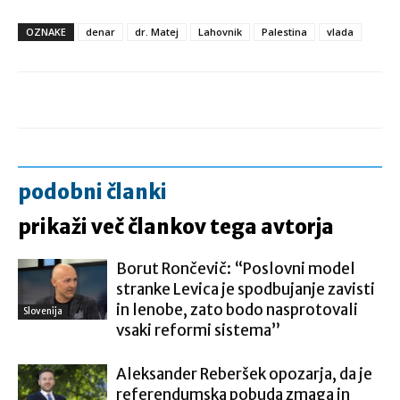
OZNAKE
denar
dr. Matej
Lahovnik
Palestina
vlada
podobni članki
prikaži več člankov tega avtorja
Borut Rončevič: “Poslovni model
stranke Levica je spodbujanje zavisti
in lenobe, zato bodo nasprotovali
Slovenija
vsaki reformi sistema”
Aleksander Reberšek opozarja, da je
referendumska pobuda zmaga in