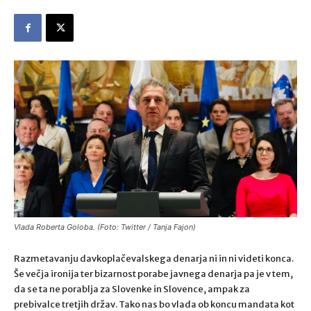
Vlada Roberta Goloba. (Foto: Twitter / Tanja Fajon)
Razmetavanju davkoplačevalskega denarja ni in ni videti konca.
Še večja ironija ter bizarnost porabe javnega denarja pa je v tem,
da se ta ne porablja za Slovenke in Slovence, ampak za
prebivalce tretjih držav. Tako nas bo vlada ob koncu mandata kot