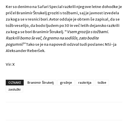
Ker so denimo na Safari Special razkrili njegove letne dohodke je
pričel Branimir Štrukelj groziti s tožbami, saj je javnost izvedela
za koga se v resnici bori. Avtor oddaje je ob tem še zapisal, da se
tožb veselijo, da bodo ljudem po 30 in več letih dejansko razkrili
za koga se bori Branimir Štrukelj. “
Vsem grozijo s tožbami.
Razkrili bomo še več, če gremo na sodišče, zato bodite
pogumni!”
Tako se je na napovedi odzval tudi poslanec NSi-ja
Aleksander Reberšek.
Vir: X
OZNAKE
Branimir Štrukelj
grožnje
razkritja
tožbe
zaslužki