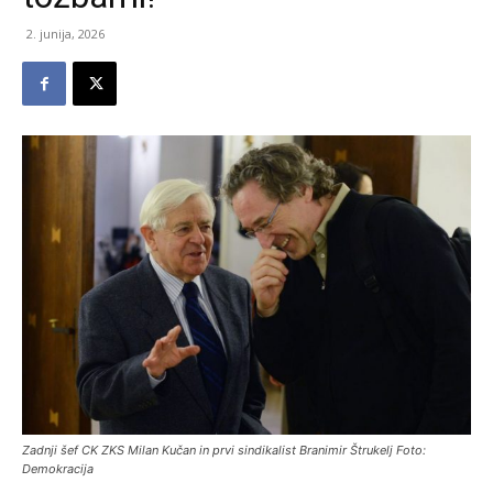
2. junija, 2026
Zadnji šef CK ZKS Milan Kučan in prvi sindikalist Branimir Štrukelj Foto:
Demokracija