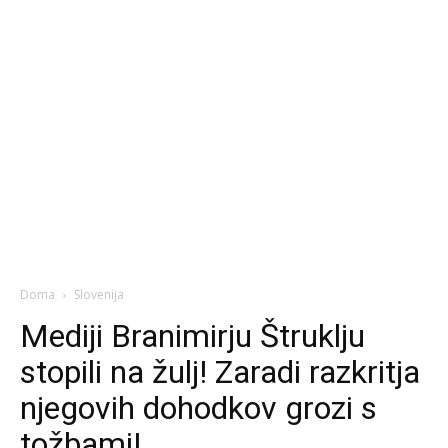
Doma
Slovenija
Mediji Branimirju Štruklju
stopili na žulj! Zaradi razkritja
njegovih dohodkov grozi s
tožbami!