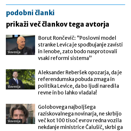
podobni članki
prikaži več člankov tega avtorja
Borut Rončevič: “Poslovni model
stranke Levica je spodbujanje zavisti
in lenobe, zato bodo nasprotovali
Slovenija
vsaki reformi sistema”
Aleksander Reberšek opozarja, da je
referendumska pobuda zmaga in
politika Levice, da bo ljudi naredila
Slovenija
revne in bo lahko vladala!
Golobovega najboljšega
raziskovalnega novinarja, ne skrbijo
več kot 100 tisoč evrov redna vozila
Slovenija
nekdanje ministrice Čalušič, skrbi ga