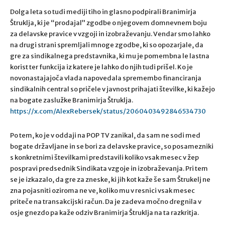
Dolga leta so tudi mediji tiho in glasno podpirali Branimirja
Štruklja, ki je “prodajal” zgodbe o njegovem domnevnem boju
za delavske pravice v vzgoji in izobraževanju. Vendar smo lahko
na drugi strani spremljali mnoge zgodbe, ki so opozarjale, da
gre za sindikalnega predstavnika, ki mu je pomembna le lastna
korist ter funkcija iz katere je lahko do njih tudi prišel. Ko je
novonastajajoča vlada napovedala spremembo financiranja
sindikalnih central so pričele v javnost prihajati številke, ki kažejo
na bogate zaslužke Branimirja Štruklja.
https://x.com/AlexRebersek/status/2060403492846534730
Po tem, ko je v oddaji na POP TV zanikal, da sam ne sodi med
bogate državljane in se bori za delavske pravice, so posamezniki
s konkretnimi številkami predstavili koliko vsak mesec v žep
pospravi predsednik Sindikata vzgoje in izobraževanja. Pri tem
se je izkazalo, da gre za zneske, ki jih kot kaže še sam Štrukelj ne
zna pojasniti oziroma ne ve, koliko mu v resnici vsak mesec
priteče na transakcijski račun. Da je zadeva močno dregnila v
osje gnezdo pa kaže odziv Branimirja Štruklja na ta razkritja.