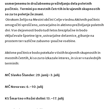
usmerjenemu in družabnemu preživljanju dela poletnih
počitnic. Termini po mestnih četrtih in krajevnih skupnostih
so za to poletje že znani.
Otrokom želijo na Mestni občini Celje v tednu Aktivnih počitnic
omogočiti sproščeno, ustvarjalno in aktivno preživljanje poletnih
dni. Vse dejavnosti bodo tudi letos brezplačne in bodo
vključevale športne igre, ustvarjalne delavnice, gibanje na
prostem ter različne zabavno-poučne vsebine.
Aktivne počitnice bodo potekale v tistih krajevnih skupnostih in
mestnih četrtih, ki so za to izkazale interes, in sicer v naslednjih
terminih:
MČ Slavko Šlander: 29. junij–3. julij
MČ Nova vas: 6.–10. julij
KS Šmartno v Rožni dolini: 13.–17. julij