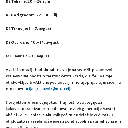
KS Teharje: 20.–24. julij
KS Pod gradom: 27.–31. julij
KS Trnovlje: 3.–7. avgust
KS Ostrožno: 10.–14. avgust
MČ Lava: 17.–21. avgust
Vse informacije bodo kmalu na voljo na sedežih posameznih
krajevnih skupnosti in mestnih četrti. Starši, ki si želijo svoje
otroke vključiti v Aktivne počitnice, jih morajo prijaviti, in sicer na
e-naslov:
lucija.grusovnik@mc-celje.si
.
S projektom uresničujejo tudi Trajnostno strategijo za
kakovostno sobivanje in sodelovanje vseh generacij v Mestni
občini Celje. Lani se je Aktivnih počitnic udeležilo več kot 150
otrok, zato se veselimo še enega poletja, polnega smeha, igre in
novih prijateljstev.