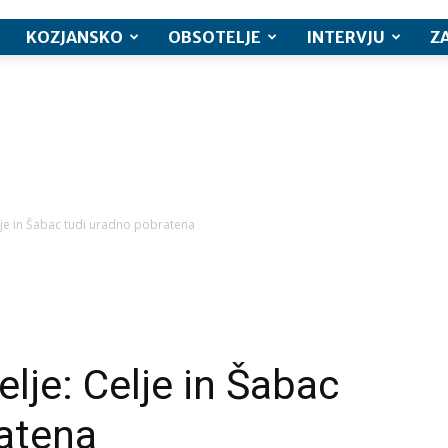
KOZJANSKO
OBSOTELJE
INTERVJU
Z
lje in Šabac tudi uradno pobratena
lje: Celje in Šabac
ratena