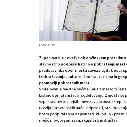
Foto: MOC
Župan Matija Kovač je ob občinskem prazniku 
slavnostno podpisal listino o pobratenju mest C
predstavnika obeh mesta zavezala, da bosta sp
izobraževanja, kulture, športa, turizma in gos
promociji pobratenih mest.
Sodelovanje Mestne občine Celje z mestom Šabac v 
Listino o prijateljstvu in sodelovanju. Z njo sta se
vzpostavitev tesnejših povezav, da bosta krepili 
razvijanju evropskih načel odprtosti, razumevanja 
bosta podpirala vse dejavnosti, ki vodijo k pris
meščanov, organizacij, skupnosti in društev.