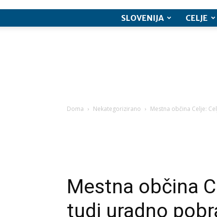
SLOVENIJA
CELJE
Doma
Nekategorizirano
Mestna občina Celje: Ce
Mestna občina Ce
tudi uradno pob