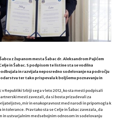
v Šabcu z županom mesta Šabac dr. Aleksandrom Pajićem
elje in Šabac. S podpisom te listine sta se vodilna
odbujala in razvijala neposredno sodelovanje na področju
podarstva ter tako prispevala k boljšemu poznavanju in
Republiki Srbiji sega v leto 2012, ko sta mesti podpisali
 partnerski mesti zavezali, da si bosta prizadevali za
prijateljstvo, mir in enakopravnost med narodi in pripomogla k
in tolerance. Prav tako sta se Celje in Šabac zavezala, da
tnim in ustvarjalnim medsebojnim odnosom in sodelovanju