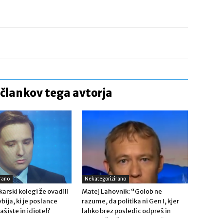
 člankov tega avtorja
rano
Nekategorizirano
karski kolegi že ovadili
Matej Lahovnik: “Golob ne
bija, ki je poslance
razume, da politika ni Gen I, kjer
ašiste in idiote!?
lahko brez posledic odpreš in