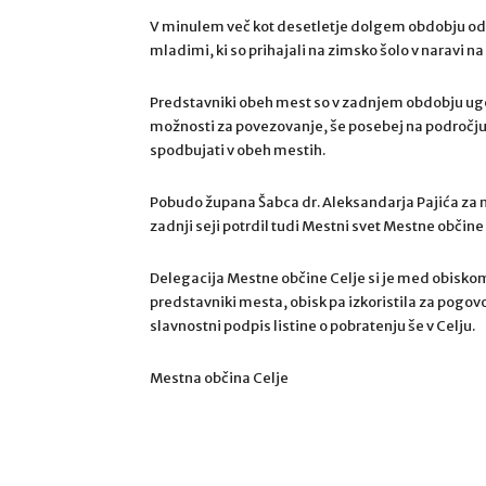
V minulem več kot desetletje dolgem obdobju od
mladimi, ki so prihajali na zimsko šolo v naravi na 
Predstavniki obeh mest so v zadnjem obdobju ugota
možnosti za povezovanje, še posebej na področju šo
spodbujati v obeh mestih.
Pobudo župana Šabca dr. Aleksandarja Pajića za 
zadnji seji potrdil tudi Mestni svet Mestne občine 
Delegacija Mestne občine Celje si je med obiskom
predstavniki mesta, obisk pa izkoristila za pogo
slavnostni podpis listine o pobratenju še v Celju.
Mestna občina Celje