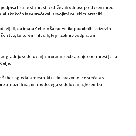
 podpisa listine sta mesti vzdrževali odnose predvsem med
Celjsko kočo in se srečevali s svojimi celjskimi vrstniki.
vljali, da imata Celje in Šabac veliko podobnih izzivov in
lstva, kulture in mladih, ki jih želimo podpirati in
nadgradnjo sodelovanja in uradno pobratenje obeh mest je na
Celje.
 Šabca ogledala mesto, ki te dni praznuje, se srečala s
vore o možnih načinih bodočega sodelovanja. Jeseni bo