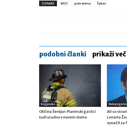
OZNAKE
MOC
pobratena
Šabac
podobni članki
prikaži več
Kozjansko
Nekategorizi
Občina Šentjur: Planinski gasilci
Ali so stran
tudi uradno v novem domu
Lenarta Žav
označil za f