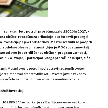
i seji v tem letu potrdil proračuna za leti 2026 in 2027, ki
ost občine. Proračun za prihodnje leto bo prvič presegel
 investicije pa je 43 odstotkov. Mestni svetniki so podprli
voj sodobne plesne umetnosti, kjer je MOC soustanovitelj
estni svet je potrdil še nov občinski program varnosti,
lnik o izvajanju participativnega proračuna in sprejel še
mi. Mestni svet je potrdil novi sestavi nadzornih svetov
gije ter imenoval predstavnike MOC v sveta javnih zavodov
je in Šole za hortikulturo in vizualne umetnosti Celje.
žnih investicij
108.880.245 evrov, kar je za 12 milijonov evrov več kot v
ke transferje bo namenjenih 46,6 milijonov evrov, kar