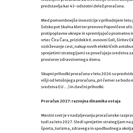
predstavlja kar 43-odstotni delež proračuna.
Med pomembnejše investicije v prihodnjem letu g
šolsko pot Skalna klet ter prenovo Popovičeve uli
protipoplavne ukrepe in spremljajočo prometno inf
vrtec Čira Čara, prizidek k II. osnovni šoli, širi
vzdrževanje cest, nakup novih električnih avtobus
sprejetimi strategijami se povečujejo sredstva za
prostorov zdravstvenega doma.
Skupni prihodki proračuna v letu 2026 so predviden
višji od letošnjega proračuna, pri čemer se bodo n
sredstva EU …) in davčni prihodki.
Proračun 2027: razvojna dinamika ostaja
Mestni svet je v nadaljevanju proračunske razp
tudi za leto 2027. Sledi sprejetim strategijam na
športa, turizma, zdravega in spodbudnega okolja