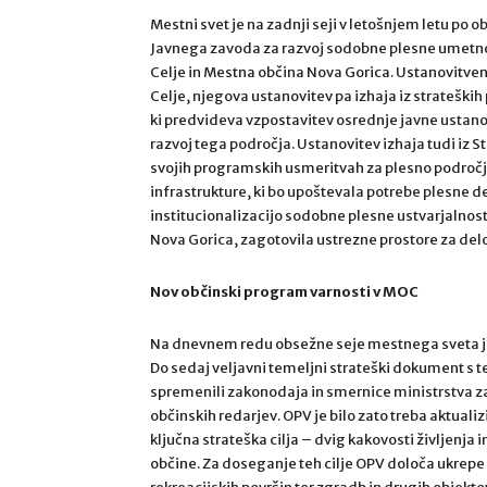
Mestni svet je na zadnji seji v letošnjem letu po o
Javnega zavoda za razvoj sodobne plesne umetnos
Celje in Mestna občina Nova Gorica. Ustanovitveni
Celje, njegova ustanovitev pa izhaja iz strateških
ki predvideva vzpostavitev osrednje javne ustanov
razvoj tega področja. Ustanovitev izhaja tudi iz St
svojih programskih usmeritvah za plesno področje
infrastrukture, ki bo upoštevala potrebe plesne d
institucionalizacijo sodobne plesne ustvarjalnost
Nova Gorica, zagotovila ustrezne prostore za delov
Nov občinski program varnosti v MOC
Na dnevnem redu obsežne seje mestnega sveta je
Do sedaj veljavni temeljni strateški dokument s te
spremenili zakonodaja in smernice ministrstva za 
občinskih redarjev. OPV je bilo zato treba aktuali
ključna strateška cilja – dvig kakovosti življenja
občine. Za doseganje teh cilje OPV določa ukrepe 