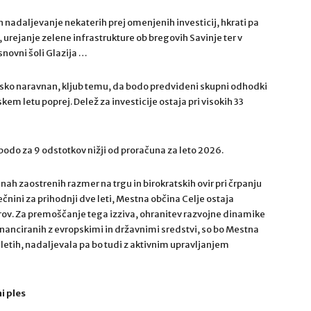
 nadaljevanje nekaterih prej omenjenih investicij, hkrati pa
 urejanje zelene infrastrukture ob bregovih Savinje ter v
novni šoli Glazija …
ijsko naravnan, kljub temu, da bodo predvideni skupni odhodki
em letu poprej. Delež za investicije ostaja pri visokih 33
bodo za 9 odstotkov nižji od proračuna za leto 2026.
činah zaostrenih razmer na trgu in birokratskih ovir pri črpanju
ečnini za prihodnji dve leti, Mestna občina Celje ostaja
vrov. Za premoščanje tega izziva, ohranitev razvojne dinamike
financiranih z evropskimi in državnimi sredstvi, so bo Mestna
h letih, nadaljevala pa bo tudi z aktivnim upravljanjem
i ples