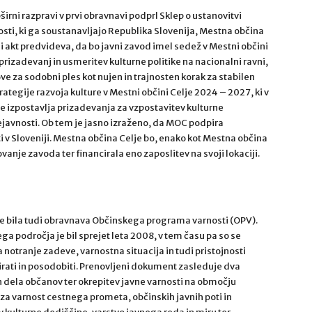
bširni razpravi v prvi obravnavi podprl Sklep o ustanovitvi
ti, ki ga soustanavljajo Republika Slovenija, Mestna občina
 akt predvideva, da bo javni zavod imel sedež v Mestni občini
 prizadevanj in usmeritev kulturne politike na nacionalni ravni,
e za sodobni ples kot nujen in trajnosten korak za stabilen
rategije razvoja kulture v Mestni občini Celje 2024 – 2027, ki v
 izpostavlja prizadevanja za vzpostavitev kulturne
ejavnosti. Ob tem je jasno izraženo, da MOC podpira
i v Sloveniji. Mestna občina Celje bo, enako kot Mestna občina
anje zavoda ter financirala eno zaposlitev na svoji lokaciji.
 bila tudi obravnava Občinskega programa varnosti (OPV).
ga področja je bil sprejet leta 2008, v tem času pa so se
notranje zadeve, varnostna situacija in tudi pristojnosti
zirati in posodobiti. Prenovljeni dokument zasleduje dva
 in dela občanov ter okrepitev javne varnosti na območju
za varnost cestnega prometa, občinskih javnih poti in