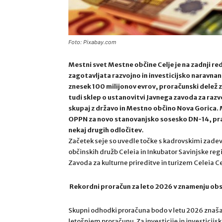
Foto: Pixabay.com
Mestni svet Mestne občine Celje je na zadnji redn
zagotavljata razvojno in investicijsko naravnan
znesek 100 milijonov evrov, proračunski delež za
tudi sklep o ustanovitvi Javnega zavoda za raz
skupaj z državo in Mestno občino Nova Gorica. M
OPPN za novo stanovanjsko sosesko DN-14, pravi
nekaj drugih odločitev.
Začetek seje so uvedle točke s kadrovskimi zadeva
občinskih družb Celeia in Inkubator Savinjske re
Zavoda za kulturne prireditve in turizem Celeia Cel
Rekordni proračun za leto 2026 v znamenju obse
Skupni odhodki proračuna bodo v letu 2026 znašali 
letošnjem proračunu. Za investicije in investicijs