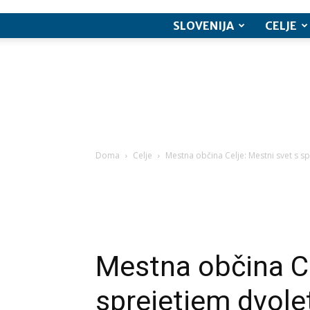
SLOVENIJA
CELJE
Doma
Celje
Mestna občina Celje: Mestni svet s s
Mestna občina Ce
sprejetjem dvol