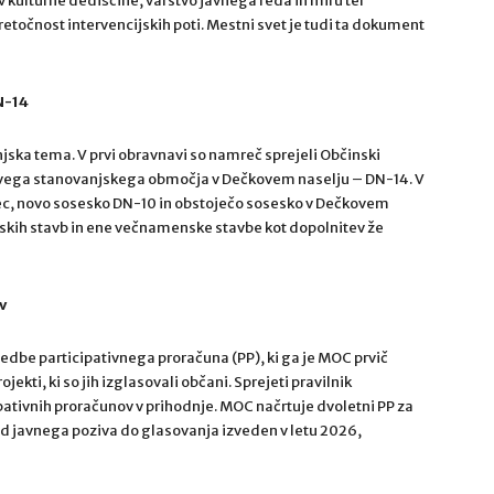
v kulturne dediščine, varstvo javnega reda in miru ter
retočnost intervencijskih poti. Mestni svet je tudi ta dokument
N-14
njska tema. V prvi obravnavi so namreč sprejeli Občinski
novega stanovanjskega območja v Dečkovem naselju – DN-14. V
ec, novo sosesko DN-10 in obstoječo sosesko v Dečkovem
skih stavb in ene večnamenske stavbe kot dopolnitev že
v
zvedbe participativnega proračuna (PP), ki ga je MOC prvič
ekti, ki so jih izglasovali občani. Sprejeti pravilnik
ativnih proračunov v prihodnje. MOC načrtuje dvoletni PP za
od javnega poziva do glasovanja izveden v letu 2026,