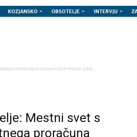
KOZJANSKO
OBSOTELJE
INTERVJU
Z
prejetjem dvoletnega proračuna končal letošnje redne...
lje: Mestni svet s
etnega proračuna