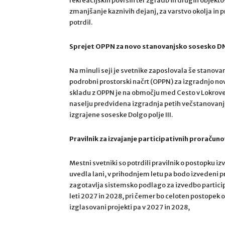
rekreacijskih površin ter zgradb in drugih objekto
zmanjšanje kaznivih dejanj, za varstvo okolja in p
potrdil.
Sprejet OPPN za novo stanovanjsko sosesko D
Na minuli seji je svetnike zaposlovala še stanova
podrobni prostorski načrt (OPPN) za izgradnjo 
skladu z OPPN je na območju med Cesto v Lokrov
naselju predvidena izgradnja petih večstanovanj
izgrajene soseske Dolgo polje III.
Pravilnik za izvajanje participativnih proračuno
Mestni svetniki so potrdili pravilnik o postopku i
uvedla lani, v prihodnjem letu pa bodo izvedeni proj
zagotavlja sistemsko podlago za izvedbo particip
leti 2027 in 2028, pri čemer bo celoten postopek 
izglasovani projekti pa v 2027 in 2028,