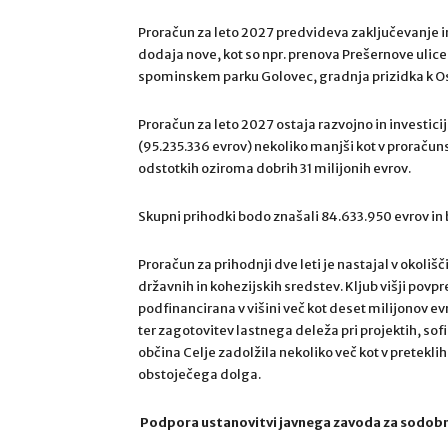
Proračun za leto 2027 predvideva zaključevanje in
dodaja nove, kot so npr. prenova Prešernove ulice,
spominskem parku Golovec, gradnja prizidka k Os
Proračun za leto 2027 ostaja razvojno in investic
(95.235.336 evrov) nekoliko manjši kot v proračunsk
odstotkih oziroma dobrih 31 milijonih evrov.
Skupni prihodki bodo znašali 84.633.950 evrov in 
Proračun za prihodnji dve leti je nastajal v okoliš
državnih in kohezijskih sredstev. Kljub višji povpr
podfinancirana v višini več kot deset milijonov e
ter zagotovitev lastnega deleža pri projektih, so
občina Celje zadolžila nekoliko več kot v pretekli
obstoječega dolga.
Podpora ustanovitvi javnega zavoda za sodobn