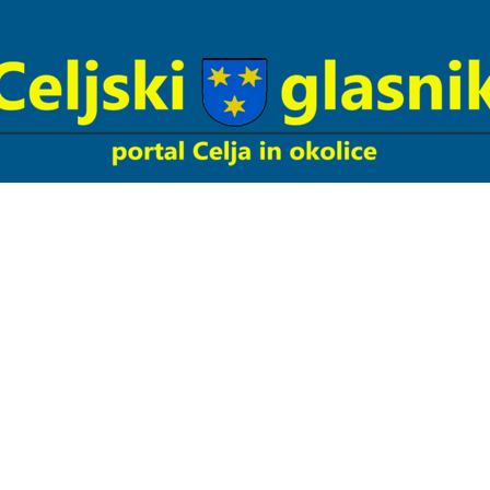
Celjski
Glasnik