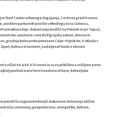
re šteti Center urbanega dogajanja, Cesto na grad in varno
ce, ureditev parkovnih površin v Medlogu in na Golovcu,
rastrukturo (npr. dokončanje krožišč na Polulah in pri Topru),
tev Ekonomsko-poslovne cone Bežigrajska zahod, obnovo in
ov, gradnjo kolesarske povezave Celje-Vojnik itn. V skladu s
 šport, kulturo in turizem, nadaljevali bodo z obnovo
i v višini 94.449.070 evrov in so za približno 4 milijone evrov
ajbolj povišali transferni (sredstva države, kohezijska
rave potrdil še najpomembnejši dokument delovanja občine
 področju stanovanj, gospodarstva, energetike, kulture,
.