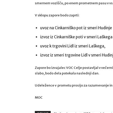
smernem vozišču, po enem prometnem pasu v vs
V sklopu zapore bodo zaprti:
uvoz na Cinkarniško pot iz smeri Hudinje 
izvoz iz Cinkarniške poti v smeri Laškega i
uvoz k trgovini Lidl iz smeri Laškega,
izvoz iz smeri trgovine Lidl v smeri Hudin
Zapore bo izvajalec VOC Celje postavljal v veče
slabo, bodo dela potekala naslednji dan.
Udeležence v prometu prosijo za razumevanje in 
MOC