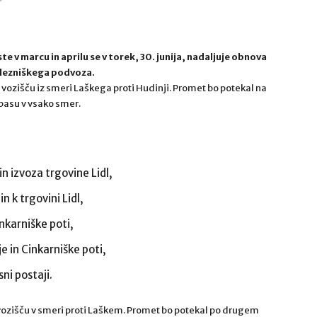
 v marcu in aprilu se v torek, 30. junija, nadaljuje obnova
železniškega podvoza.
 na vozišču iz smeri Laškega proti Hudinji. Promet bo potekal na
asu v vsako smer.
in izvoza trgovine Lidl,
n k trgovini Lidl,
inkarniške poti,
je in Cinkarniške poti,
ni postaji.
 na vozišču v smeri proti Laškem. Promet bo potekal po drugem