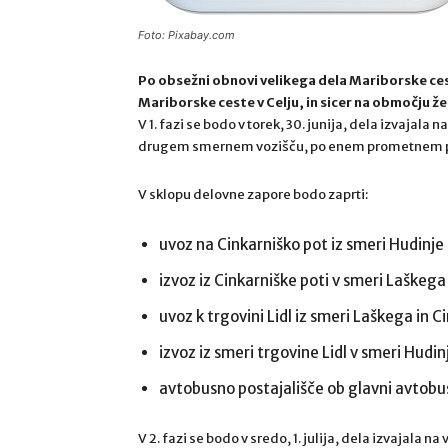
Foto: Pixabay.com
Po obsežni obnovi velikega dela Mariborske ceste
Mariborske ceste v Celju, in sicer na območju 
V 1. fazi se bodo v torek, 30. junija, dela izvajala
drugem smernem vozišču, po enem prometnem p
V sklopu delovne zapore bodo zaprti:
uvoz na Cinkarniško pot iz smeri Hudinje 
izvoz iz Cinkarniške poti v smeri Laškega i
uvoz k trgovini Lidl iz smeri Laškega in C
izvoz iz smeri trgovine Lidl v smeri Hudin
avtobusno postajališče ob glavni avtobus
V 2. fazi se bodo v sredo, 1. julija, dela izvajala