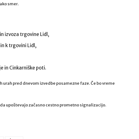
ako smer.
in izvoza trgovine Lidl,
n k trgovini Lidl,
je in Cinkarniške poti.
rnih urah pred dnevom izvedbe posamezne faze. Če bo vreme
da upoštevajo začasno cestno prometno signalizacijo.