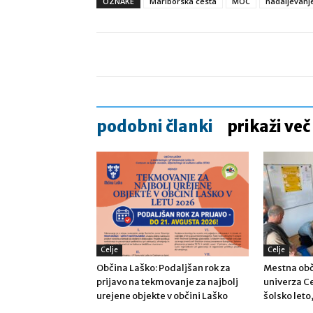
OZNAKE
Mariborska cesta
MOC
nadaljevanj
podobni članki
prikaži več
Celje
Celje
Občina Laško: Podaljšan rok za
Mestna obč
prijavo na tekmovanje za najbolj
univerza Ce
urejene objekte v občini Laško
šolsko leto