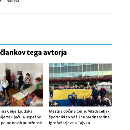
e
obnova
 člankov tega avtorja
Celje
ina Celje: Ljudska
Mestna občina Celje: Mladi celjski
lje zaključuje uspešno
športniki so odšli na Mednarodne
, polno novih priložnosti
igre šolarjev na Tajvan