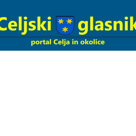
Celjski
Glasnik