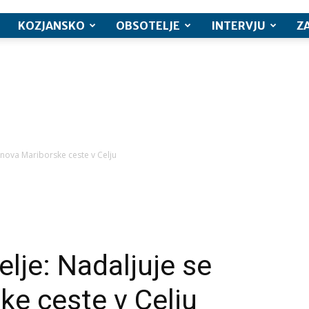
KOZJANSKO
OBSOTELJE
INTERVJU
Z
bnova Mariborske ceste v Celju
lje: Nadaljuje se
e ceste v Celju