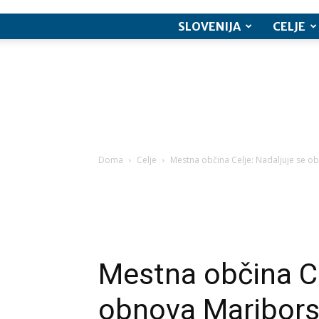
SLOVENIJA
CELJE
Doma
Celje
Mestna občina Celje: Nadaljuje se o
Mestna občina Ce
obnova Mariborsk