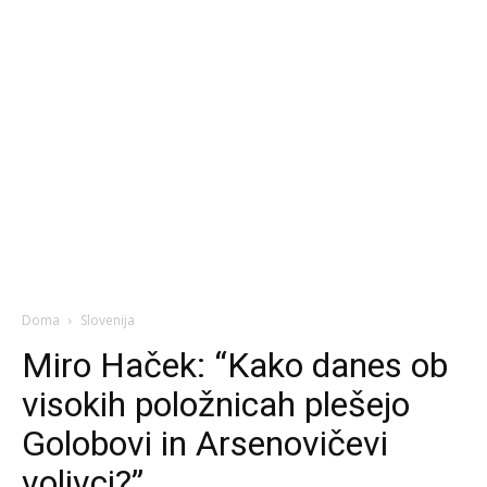
Doma
Slovenija
Miro Haček: “Kako danes ob
visokih položnicah plešejo
Golobovi in Arsenovičevi
volivci?”