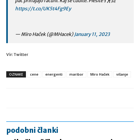
pač prihajajo računi. Kaj se čudite. Plešite 💃🕺👯
https://t.co/UK5t4Fg9Ey
— Miro Haček (@MHacek)
January 11, 2023
Vir: Twitter
OZNAKE
cene
energenti
maribor
Miro Haček
višanje
podobni članki