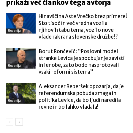
prikaži več člankov tega avtorja
Hinavščina Aste Vrečko brez primere!
Sto tisoč in več vredna vozila
njihovih tabu tema, vozilo nove
Slovenija
vlade rak rana slovenske družbe!?
Borut Rončevič: “Poslovni model
stranke Levica je spodbujanje zavisti
in lenobe, zato bodo nasprotovali
Slovenija
vsaki reformi sistema”
Aleksander Reberšek opozarja, da je
referendumska pobuda zmaga in
politika Levice, da bo ljudi naredila
Slovenija
revne in bo lahko vladala!