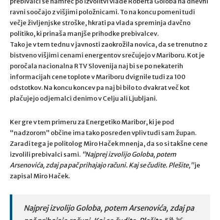
prebivalci se namreč po izvolitvi vlade Roberta Goloba na dnevni
ravni soočajo z višjimi položnicami. To na koncu pomeni tudi
večje življenjske stroške, hkrati pa vlada spreminja davčno
politiko, ki prinaša manjše prihodke prebivalcev.
Tako je v tem tednu v javnosti zaokrožila novica, da se trenutno z
bistveno višjimi cenami energentov srečujejo v Mariboru. Kot je
poročala nacionalna RTV Slovenija naj bi se po nekaterih
informacijah cene toplote v Mariboru dvignile tudi za 100
odstotkov. Na koncu koncev pa naj bi bilo to dvakrat več kot
plačujejo odjemalci denimo v Celju ali Ljubljani.
Ker gre v tem primeru za Energetiko Maribor, ki je pod
“nadzorom” občine ima tako posreden vpliv tudi sam župan.
Zaradi tega je politolog Miro Haček mnenja, da so si takšne cene
izvolili prebivalci sami.
“Najprej izvolijo Goloba, potem
Arsenovića, zdaj pa pač prihajajo računi. Kaj se čudite. Plešite,”
je
zapisal Miro Haček.
Najprej izvolijo Goloba, potem Arsenovića, zdaj pa