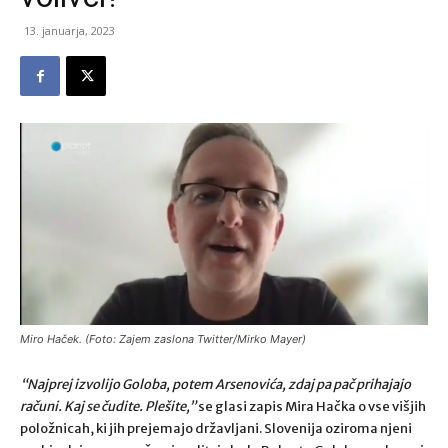
13. januarja, 2023
Miro Haček. (Foto: Zajem zaslona Twitter/Mirko Mayer)
“Najprej izvolijo Goloba, potem Arsenovića, zdaj pa pač prihajajo
računi. Kaj se čudite. Plešite,”
se glasi zapis Mira Hačka o vse višjih
položnicah, ki jih prejemajo državljani. Slovenija oziroma njeni