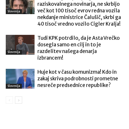
raziskovalnega novinarja, ne skrbijo
več kot 100 tisoč evrov redna vozila
Slovenija
nekdanje ministrice Čalušič, skrbi ga
40 tisoč vredno vozilo Cigler Kralja!
Tudi KPK potrdilo, da je Asta Vrečko
dosegla samo en cilj in to je
razdelitev našega denarja
Slovenija
izbrancem!
Huje kot v času komunizma! Kdo in
zakaj skriva podrobnosti prometne
nesreče predsednice republike?
Slovenija