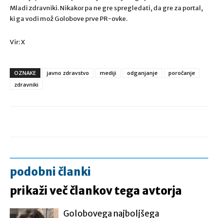
Mladi zdravniki. Nikakor pa ne gre spregledati, da gre za portal,
ki ga vodi mož Golobove prve PR-ovke.
Vir: X
OZNAKE
javno zdravstvo
mediji
odganjanje
poročanje
zdravniki
podobni članki
prikaži več člankov tega avtorja
Golobovega najboljšega