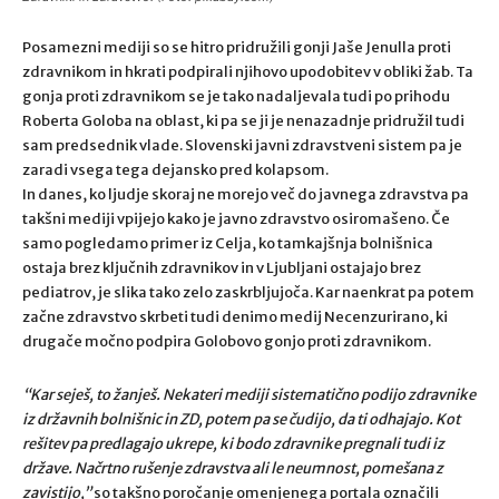
Posamezni mediji so se hitro pridružili gonji Jaše Jenulla proti
zdravnikom in hkrati podpirali njihovo upodobitev v obliki žab. Ta
gonja proti zdravnikom se je tako nadaljevala tudi po prihodu
Roberta Goloba na oblast, ki pa se ji je nenazadnje pridružil tudi
sam predsednik vlade. Slovenski javni zdravstveni sistem pa je
zaradi vsega tega dejansko pred kolapsom.
In danes, ko ljudje skoraj ne morejo več do javnega zdravstva pa
takšni mediji vpijejo kako je javno zdravstvo osiromašeno. Če
samo pogledamo primer iz Celja, ko tamkajšnja bolnišnica
ostaja brez ključnih zdravnikov in v Ljubljani ostajajo brez
pediatrov, je slika tako zelo zaskrbljujoča. Kar naenkrat pa potem
začne zdravstvo skrbeti tudi denimo medij Necenzurirano, ki
drugače močno podpira Golobovo gonjo proti zdravnikom.
“Kar seješ, to žanješ. Nekateri mediji sistematično podijo zdravnike
iz državnih bolnišnic in ZD, potem pa se čudijo, da ti odhajajo. Kot
rešitev pa predlagajo ukrepe, ki bodo zdravnike pregnali tudi iz
države. Načrtno rušenje zdravstva ali le neumnost, pomešana z
zavistijo,”
so takšno poročanje omenjenega portala označili