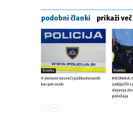
podobni članki
prikaži več
Kronika
Kronika
V delovni nesreči poškodovanih
KRONIKA: Ce
kar pet oseb
zaključili 
dejanja zl
položaja