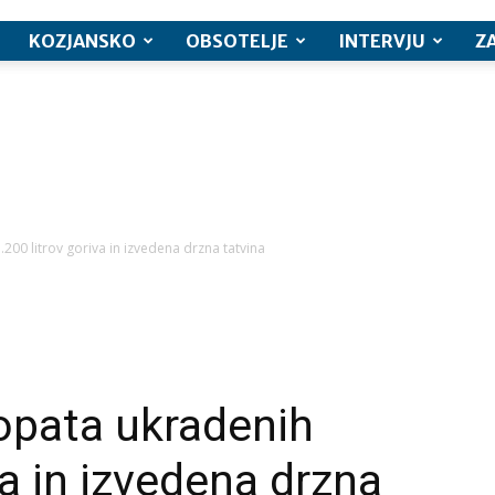
KOZJANSKO
OBSOTELJE
INTERVJU
Z
200 litrov goriva in izvedena drzna tatvina
opata ukradenih
va in izvedena drzna