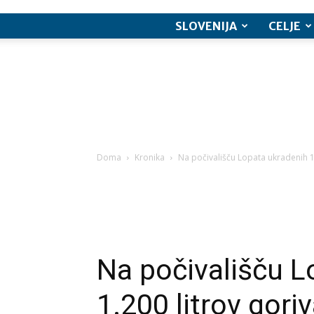
SLOVENIJA
CELJE
Doma
Kronika
Na počivališču Lopata ukradenih 1.
Na počivališču L
1.200 litrov gori