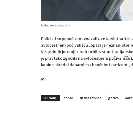
Foto: pixabay.com
Policisti so ponoči obravnavali dve tatvini nafte. I
avtocestnem počivališču Lopata je neznani storilec
V zgodnjih jutranjih urah so bili s strani italijans
je prav tako zgodila na avtocestnem počivališču Lop
kabine ukradel denarnico z bančnimi karticami, 
M.I.
OZNAKE
denar
drzna tatvina
gorivo
kart