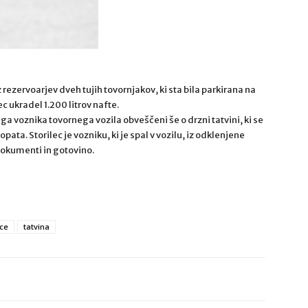
z rezervoarjev dveh tujih tovornjakov, ki sta bila parkirana na
 ukradel 1.200 litrov nafte.
kega voznika tovornega vozila obveščeni še o drzni tatvini, ki se
ata. Storilec je vozniku, ki je spal v vozilu, iz odklenjene
dokumenti in gotovino.
ice
tatvina