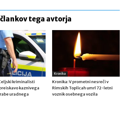
 člankov tega avtorja
Kronika
ljski kriminalisti
Kronika: V prometni nesreči v
s preiskavo kaznivega
Rimskih Toplicah umrl 72-letni
orabe uradnega
voznik osebnega vozila