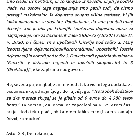
smo sledili usmeritvam, ki so izhajale iz navodil, ki jih je podala
vlada. Na osnovi tega nagrajevanja smo pazili tudi, da nismo
presegli maksimalno še dopustno skupno višino sredstev, ki jih
lahko namenimo za dodatke. Poudarjamo, da smo porabili manj
denarja, kot je bila po kriterijih izračunana dopustna masa za
nagrajevanje. Gre za dokument vlade 0100-227/2020/3 z dne 21.
4. 2020, pri čemer smo upoštevali kriterije pod točko 2. Manj
izpostavljene dejavnosti/poklici/proračunski uporabniki (ostale
dejavnosti) in kriterij pod točko 3. Funkcionarji v plačnih skupinah A
(Funkcije v državnih organih in lokalnih skupnostih) in B
(Direktorji),”
je še zapisano v odgovoru.
No, seveda pa je najbolj zanimiv podatek o višini tega dodatka za
posameznike, od najnižjega do najvišjega.
“Vsota obeh dodatkov
za dva meseca skupaj se je gibala od 9 evrov do 4.580 evrov
bruto.”
To pomeni, da je vsaj en zaposleni na RTVS v tem času
prejel dodatek k plači, ob katerem lahko mnogi samo sanjajo.
Dovolj za modre?
Avtor G.B., Demokracija.