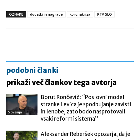
OZNAKE
dodatki in nagrade
koronakriza
RTV SLO
podobni članki
prikaži več člankov tega avtorja
Borut Rončevič: “Poslovni model
stranke Levica je spodbujanje zavisti
in lenobe, zato bodo nasprotovali
Slovenija
vsaki reformi sistema”
Aleksander Reberšek opozarja, da je