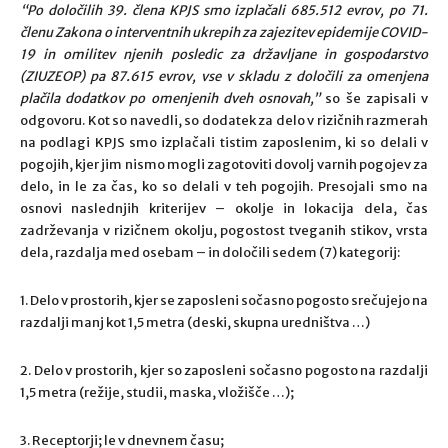
“Po določilih 39. člena KPJS smo izplačali 685.512 evrov, po 71.
členu Zakona o interventnih ukrepih za zajezitev epidemije COVID-
19 in omilitev njenih posledic za državljane in gospodarstvo
(ZIUZEOP) pa 87.615 evrov, vse v skladu z določili za omenjena
plačila dodatkov po omenjenih dveh osnovah,”
so še zapisali v
odgovoru. Kot so navedli, so dodatek za delo v rizičnih razmerah
na podlagi KPJS smo izplačali tistim zaposlenim, ki so delali v
pogojih, kjer jim nismo mogli zagotoviti dovolj varnih pogojev za
delo, in le za čas, ko so delali v teh pogojih. Presojali smo na
osnovi naslednjih kriterijev – okolje in lokacija dela, čas
zadrževanja v rizičnem okolju, pogostost tveganih stikov, vrsta
dela, razdalja med osebam – in določili sedem (7) kategorij:
1. Delo v prostorih, kjer se zaposleni sočasno pogosto srečujejo na
razdalji manj kot 1,5 metra (deski, skupna uredništva …)
2. Delo v prostorih, kjer so zaposleni sočasno pogosto na razdalji
1,5 metra (režije, studii, maska, vložišče …);
3. Receptorji; le v dnevnem času;