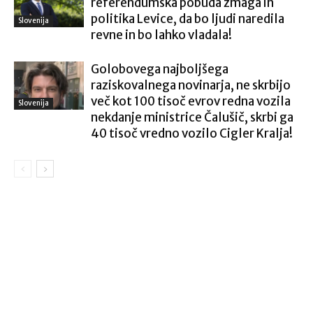
referendumska pobuda zmaga in
politika Levice, da bo ljudi naredila
Slovenija
revne in bo lahko vladala!
Golobovega najboljšega
raziskovalnega novinarja, ne skrbijo
več kot 100 tisoč evrov redna vozila
Slovenija
nekdanje ministrice Čalušič, skrbi ga
40 tisoč vredno vozilo Cigler Kralja!