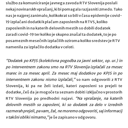
službo za komuniciranje javnega zavoda RTV Slovenija poslali
nekaj novinarskh vprašanj, ki bi pomagala razjasniti zmedo. Tako
nas je najprej zanimalo, kolikokrat so bili v času epidemije covid-
19 izplačani dodatki k plačam zaposlenih na RTVS, koliko
zaposlenih in na katerih delovnih mestih so dobili dodatek
zaradi covid-19 ter koliko je skupno znašal ta dodatek, to je po
posameznih mesečnih izplačilih oziroma koliko sredstev je RTV
namenila za izplačilo dodatka v celoti.
“Dodatek po KPJS (kolektivna pogodba za javni sektor, op. ur.) in
po interventnem zakonu smo na RTV Slovenija izplačali za mesec
marec in za mesec april. Za mesec maj dodatkov po KPJS in po
interventnem zakonu nismo izplačali,”
so nam odgovorili z RTV
Slovenija, ki pa ne želi izdati, kateri zaposleni so prejeli te
dodatke, češ da je mogoče ta seznam dobiti izključno v prostorih
RTV Slovenija po predhodni najavi.
“Na vprašanje, na katerih
delovnih mestih so zaposleni, ki so dodatek za delo v izrednih
razmerah prejeli, pa vam, žal, ne moremo odgovoriti, saj informacij
v takšni obliki nimamo,”
je še zapisano v odgovoru.