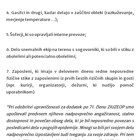
4. Gasilci in drugi, kadar delajo v zaščitni obleki (razkuževanje,
merjenje temperature …);
5. Šoferji, ki so opravljali interne prevoze;
6. Delo snemalnih ekip na terenu s sogovorniki, ki so bili v stiku z
obolelimi ali potencialno obolelimi;
7. Zaposleni, ki imajo v delovnem dnevu redne neposredne
fizične stike z zaposlenimi iz prvih šestih rizičnih skupin in gosti
(npr. kurirji, organizatorji, dežurni, ki nudijo pomoč
uporabnikom).
“Pri odobritvi upravičenosti za dodatek po 71. členu ZIUZEOP smo
upoštevali predvsem njihovo nadpovprečno angažiranost, stalno
dostopnost in povečan obseg dela, ki je bil neposredno povezan s
posledicami dela v pogojih epidemije. Mnogi so bili pri svojem delu
nadpovprečno izpostavljeni tudi tveganju za svoje zdravje. Pri tem