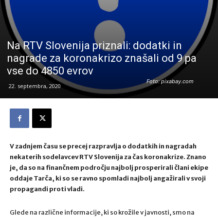
Na RTV Slovenija priznali: dodatki in
nagrade za koronakrizo znašali od 9 pa
vse do 4850 evrov
Foto: pixabay.com
22. septembra, 2020
V zadnjem času se precej razpravlja o dodatkih in nagradah
nekaterih sodelavcev RTV Slovenija za čas koronakrize. Znano
je, da so na finančnem področju najbolj prosperirali člani ekipe
oddaje Tarča, ki so se ravno spomladi najbolj angažirali v svoji
propagandi proti vladi.
Glede na različne informacije, ki so krožile v javnosti, smo na