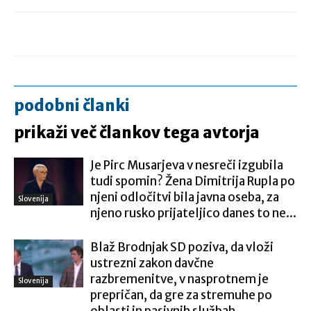
podobni članki
prikaži več člankov tega avtorja
Je Pirc Musarjeva v nesreči izgubila
tudi spomin? Žena Dimitrija Rupla po
njeni odločitvi bila javna oseba, za
Slovenija
njeno rusko prijateljico danes to ne...
Blaž Brodnjak SD poziva, da vloži
ustrezni zakon davčne
razbremenitve, v nasprotnem je
Slovenija
prepričan, da gre za stremuhe po