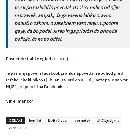
vse lepo razložil in povedal, da sicer noben od njiju
ni pravnik, ampak, da ga vseeno lahko pravno
poduči o zakonu o zasebnem varovanju. Opozoril
ga je, da bo podal ukrep in ga pridržal do prihoda
policije, če ne bo odšel.
Posnetek si lahko ogledate
tukaj.
Je pa na njegovem Facebook profilu napovedal že odhod pred
Infekcijsko kliniko v Ljubljani za jutri ob 10. uri, “nato pa je na vrsti
NIJZ”, je sporočil na Facebook-u.
Vir: e-maribor
OZNAKE
konflikt
Nixita Xever
posnetek
UKC Ljubljana
varnostniki