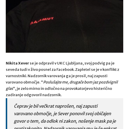
Nikita Xever
se je odpravil v UKC Ljubljana, svoj podvig pa je
seveda tudi v živo posnel za Facebook. Zapletel se je v konflikt z
varnostniki. Nadzornik varovanja ga je prosil, naj zapusti
varovano območje. “
Poslušajte me, drugače bom jaz pozdvignil
glas
“, je zelo mirno in odločno na provokatorjevo histerično
zadiranje odgovoril nadzornik.
Čeprav je bil večkrat naprošen, naj zapusti
varovano območje, je Sever ponovil svoj običajen
govor o tem, da odlok ni zakon, nošenje mask pa je
protizakonito. Nadzornik varovanja mu je še enkrat