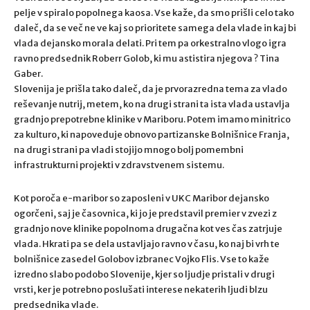
pelje v spiralo popolnega kaosa. Vse kaže, da smo prišli celo tako
daleč, da se več ne ve kaj so prioritete samega dela vlade in kaj bi
vlada dejansko morala delati. Pri tem pa orkestralno vlogo igra
ravno predsednik Roberr Golob, ki mu astistira njegova ? Tina
Gaber.
Slovenija je prišla tako daleč, da je prvorazredna tema za vlado
reševanje nutrij, metem, ko na drugi strani ta ista vlada ustavlja
gradnjo prepotrebne klinike v Mariboru. Potem imamo minitrico
za kulturo, ki napoveduje obnovo partizanske Bolnišnice Franja,
na drugi strani pa vladi stojijo mnogo bolj pomembni
infrastrukturni projekti v zdravstvenem sistemu.
Kot poroča e-maribor so zaposleni v UKC Maribor dejansko
ogorčeni, saj je časovnica, ki jo je predstavil premier v zvezi z
gradnjo nove klinike popolnoma drugačna kot ves čas zatrjuje
vlada. Hkrati pa se dela ustavljajo ravno v času, ko naj bi vrh te
bolnišnice zasedel Golobov izbranec Vojko Flis. Vse to kaže
izredno slabo podobo Slovenije, kjer so ljudje pristali v drugi
vrsti, ker je potrebno poslušati interese nekaterih ljudi blzu
predsednika vlade.