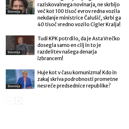
raziskovalnega novinarja, ne skrbijo
več kot 100 tisoč evrov redna vozila
Slovenija
nekdanje ministrice Čalušič, skrbi ga
40 tisoč vredno vozilo Cigler Kralja!
Tudi KPK potrdilo, da je Asta Vrečko
dosegla samo en cilj in to je
razdelitev našega denarja
Slovenija
izbrancem!
Huje kot v času komunizma! Kdo in
zakaj skriva podrobnosti prometne
nesreče predsednice republike?
Slovenija