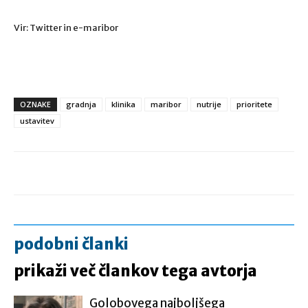
Vir: Twitter in e-maribor
OZNAKE
gradnja
klinika
maribor
nutrije
prioritete
ustavitev
podobni članki
prikaži več člankov tega avtorja
Golobovega najboljšega