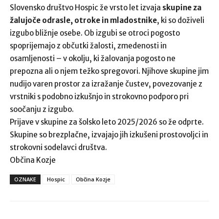
Slovensko društvo Hospic že vrsto let izvaja
skupine za
žalujoče odrasle, otroke in mladostnike
, ki so doživeli
izgubo bližnje osebe. Ob izgubi se otroci pogosto
spoprijemajo z občutki žalosti, zmedenosti in
osamljenosti – v okolju, ki žalovanja pogosto ne
prepozna ali o njem težko spregovori. Njihove skupine jim
nudijo varen prostor za izražanje čustev, povezovanje z
vrstniki s podobno izkušnjo in strokovno podporo pri
soočanju z izgubo.
Prijave v skupine za šolsko leto 2025/2026 so že odprte.
Skupine so brezplačne, izvajajo jih izkušeni prostovoljci in
strokovni sodelavci društva.
Občina Kozje
OZNAKE
Hospic
Občina Kozje