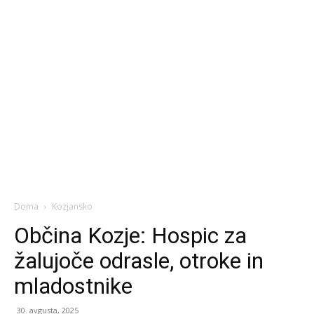
Doma
Kozjansko
Občina Kozje: Hospic za
žalujoče odrasle, otroke in
mladostnike
30. avgusta, 2025