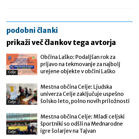
podobni članki
prikaži več člankov tega avtorja
Občina Laško: Podaljšan rok za
prijavo na tekmovanje za najbolj
urejene objekte v občini Laško
Celje
Mestna občina Celje: Ljudska
univerza Celje zaključuje uspešno
šolsko leto, polno novih priložnosti
Celje
Mestna občina Celje: Mladi celjski
športniki so odšli na Mednarodne
igre šolarjev na Tajvan
Celje