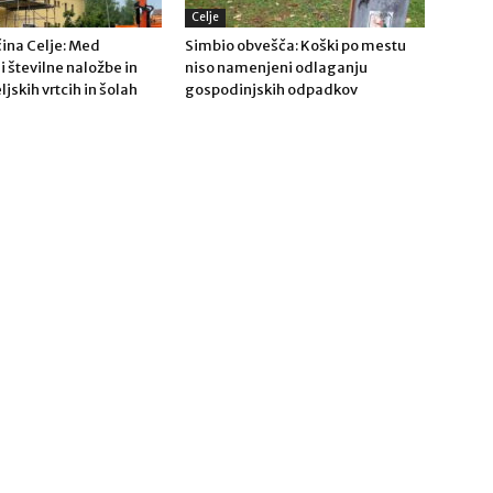
Celje
ina Celje: Med
Simbio obvešča: Koški po mestu
 številne naložbe in
niso namenjeni odlaganju
ljskih vrtcih in šolah
gospodinjskih odpadkov