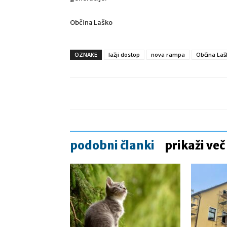
Občina Laško
OZNAKE
lažji dostop
nova rampa
Občina Laš
podobni članki
prikaži več