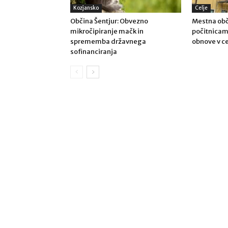
Kozjansko
Celje
Občina Šentjur: Obvezno
Mestna obč
mikročipiranje mačk in
počitnicami
sprememba državnega
obnove v ce
sofinanciranja