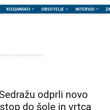
KOZJANSKO
OBSOTELJE
INTERVJU
Z
rampo za lažji dostop do šole...
Sedražu odprli novo
stop do šole in vrtca