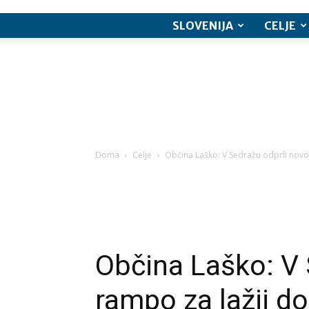
SLOVENIJA
CELJE
Doma
Celje
Občina Laško: V Sedražu odprli novo 
Občina Laško: V 
rampo za lažji do