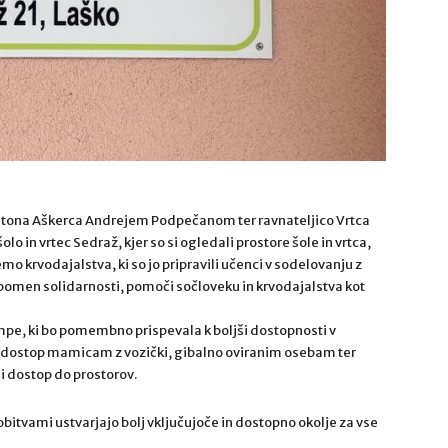
Antona Aškerca Andrejem Podpečanom ter ravnateljico Vrtca
o in vrtec Sedraž, kjer so si ogledali prostore šole in vrtca,
mo krvodajalstva, ki so jo pripravili učenci v sodelovanju z
pomen solidarnosti, pomoči sočloveku in krvodajalstva kot
ampe, ki bo pomembno prispevala k boljši dostopnosti v
ala dostop mamicam z vozički, gibalno oviranim osebam ter
ši dostop do prostorov.
dobitvami ustvarjajo bolj vključujoče in dostopno okolje za vse