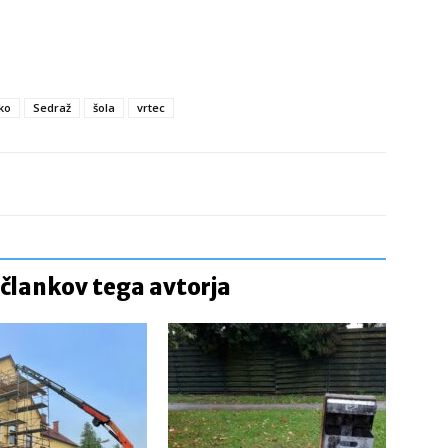
ko
Sedraž
šola
vrtec
 člankov tega avtorja