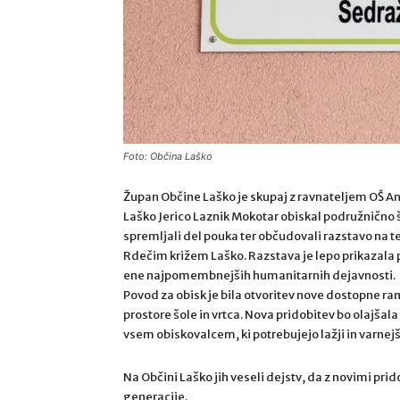
Foto: Občina Laško
Župan Občine Laško je skupaj z ravnateljem OŠ 
Laško Jerico Laznik Mokotar obiskal podružnično šol
spremljali del pouka ter občudovali razstavo na te
Rdečim križem Laško. Razstava je lepo prikazala 
ene najpomembnejših humanitarnih dejavnosti.
Povod za obisk je bila otvoritev nove dostopne r
prostore šole in vrtca. Nova pridobitev bo olajš
vsem obiskovalcem, ki potrebujejo lažji in varnej
Na Občini Laško jih veseli dejstv, da z novimi pri
generacije.