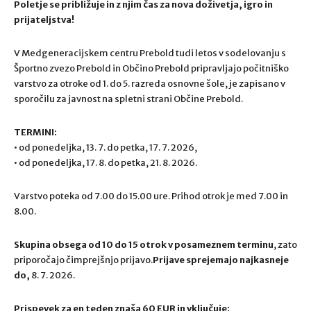
Poletje se približuje in z njim čas za nova doživetja, igro in
prijateljstva!
V Medgeneracijskem centru Prebold tudi letos v sodelovanju s
Športno zvezo Prebold in Občino Prebold pripravljajo počitniško
varstvo za otroke od 1. do 5. razreda osnovne šole, je zapisano v
sporočilu za javnost na spletni strani Občine Prebold.
TERMINI:
• od ponedeljka, 13. 7. do petka, 17. 7. 2026,
• od ponedeljka, 17. 8. do petka, 21. 8. 2026.
Varstvo poteka od 7.00 do 15.00 ure. Prihod otrok je med 7.00 in
8.00.
Skupina obsega od 10 do 15 otrok v posameznem terminu
, zato
priporočajo čimprejšnjo prijavo.
Prijave sprejemajo najkasneje
do,
8. 7. 2026.
Prispevek za en teden znaša 60 EUR in vključuje: