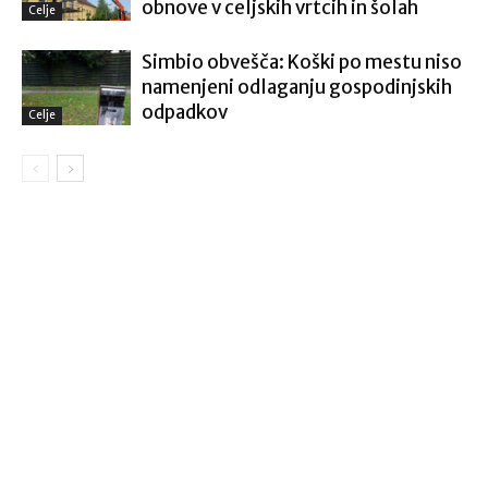
obnove v celjskih vrtcih in šolah
Celje
Simbio obvešča: Koški po mestu niso
namenjeni odlaganju gospodinjskih
odpadkov
Celje