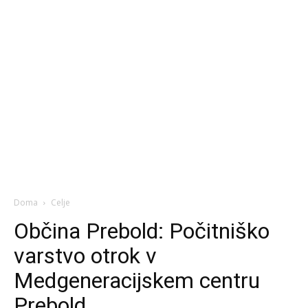
Doma
Celje
Občina Prebold: Počitniško
varstvo otrok v
Medgeneracijskem centru
Prebold