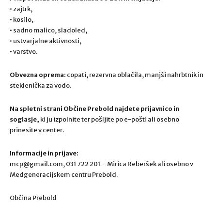
• zajtrk,
• kosilo,
• sadno malico, sladoled,
• ustvarjalne aktivnosti,
• varstvo.
Obvezna oprema:
copati, rezervna oblačila, manjši nahrbtnik in
steklenička za vodo.
Na spletni strani Občine Prebold najdete prijavnico in
soglasje,
ki ju izpolnite ter pošljite po e-pošti ali osebno
prinesite v center.
Informacije in prijave:
mcp@gmail.com
, 031 722 201 – Mirica Reberšek ali osebno v
Medgeneracijskem centru Prebold.
Občina Prebold