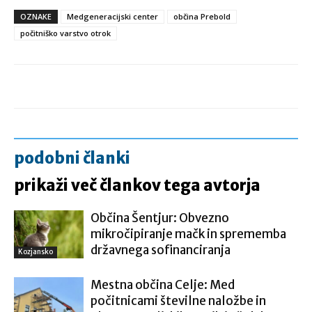
OZNAKE
Medgeneracijski center
občina Prebold
počitniško varstvo otrok
podobni članki
prikaži več člankov tega avtorja
Občina Šentjur: Obvezno
mikročipiranje mačk in sprememba
državnega sofinanciranja
Kozjansko
Mestna občina Celje: Med
počitnicami številne naložbe in