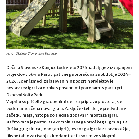
Foto: Občina Slovenske Konjice
Občina Slovenske Konjice tudi v letu 2025 nadaljuje z izvajanjem
projektov v okviru Participativnega proračuna za obdobje 2024–
2026. Eden izmed izglasovanih in podprtih projektov je
postavitev igral za otroke s posebnimi potrebami v parku pri
Osnovni šoli v Parku.
V aprilu so pričeli z gradbenimi deli za pripravo prostora, kjer
bodo nameščena nova igrala. Zaključek teh del je predviden v
začetku maja, nato pa bo sledila dobava in montaža igral.
Načrtovana je postavitev kombiniranega otroškega igrala JUR
(hiška, gugalnica, tobogan ipd.), lesenega igrala za ravnotežje,
fiksne table za risanje s kredami ter fiksne mize s klopmi.