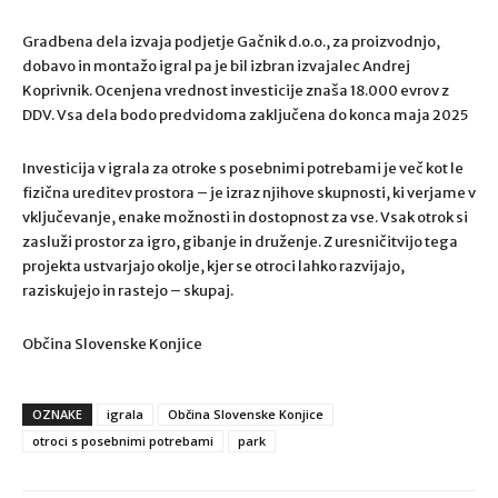
Gradbena dela izvaja podjetje Gačnik d.o.o., za proizvodnjo,
dobavo in montažo igral pa je bil izbran izvajalec Andrej
Koprivnik. Ocenjena vrednost investicije znaša 18.000 evrov z
DDV. Vsa dela bodo predvidoma zaključena do konca maja 2025
Investicija v igrala za otroke s posebnimi potrebami je več kot le
fizična ureditev prostora – je izraz njihove skupnosti, ki verjame v
vključevanje, enake možnosti in dostopnost za vse. Vsak otrok si
zasluži prostor za igro, gibanje in druženje. Z uresničitvijo tega
projekta ustvarjajo okolje, kjer se otroci lahko razvijajo,
raziskujejo in rastejo – skupaj.
Občina Slovenske Konjice
OZNAKE
igrala
Občina Slovenske Konjice
otroci s posebnimi potrebami
park