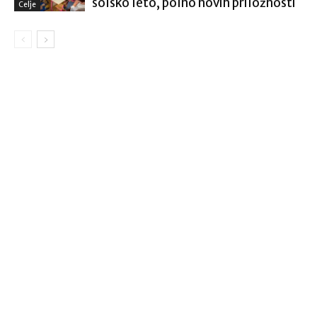
šolsko leto, polno novih priložnosti
Celje