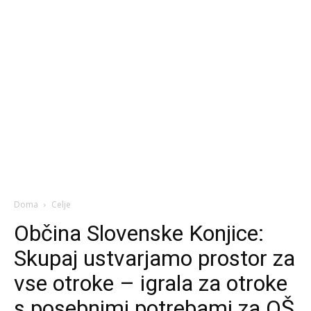
Doma
Celje
Občina Slovenske Konjice:
Skupaj ustvarjamo prostor za
vse otroke – igrala za otroke
s posebnimi potrebami za OŠ