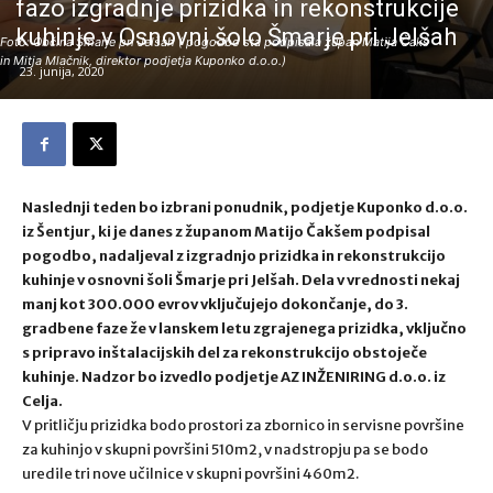
fazo izgradnje prizidka in rekonstrukcije
kuhinje v Osnovni šolo Šmarje pri Jelšah
Foto: Občina Šmarje pri Jelšah ( pogodbo sta podpisala župan Matija Čakš
in Mitja Mlačnik, direktor podjetja Kuponko d.o.o.)
23. junija, 2020
Naslednji teden bo izbrani ponudnik, podjetje Kuponko d.o.o.
iz Šentjur, ki je danes z županom Matijo Čakšem podpisal
pogodbo, nadaljeval z izgradnjo prizidka in rekonstrukcijo
kuhinje v osnovni šoli Šmarje pri Jelšah. Dela v vrednosti nekaj
manj kot 300.000 evrov vključujejo dokončanje, do 3.
gradbene faze že v lanskem letu zgrajenega prizidka, vključno
s pripravo inštalacijskih del za rekonstrukcijo obstoječe
kuhinje. Nadzor bo izvedlo podjetje AZ INŽENIRING d.o.o. iz
Celja.
V pritličju prizidka bodo prostori za zbornico in servisne površine
za kuhinjo v skupni površini 510m2, v nadstropju pa se bodo
uredile tri nove učilnice v skupni površini 460m2.