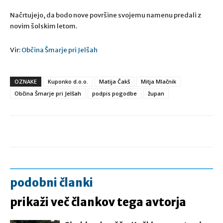
Načrtujejo, da bodo nove površine svojemu namenu predali z
novim šolskim letom.
Vir:
Občina Šmarje pri Jelšah
OZNAKE
Kuponko d.o.o.
Matija Čakš
Mitja Mlačnik
Občina Šmarje pri Jelšah
podpis pogodbe
župan
podobni članki
prikaži več člankov tega avtorja