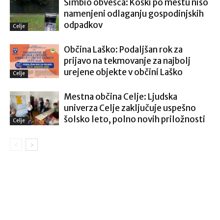
Simbio obvešča: Koški po mestu niso
namenjeni odlaganju gospodinjskih
odpadkov
Celje
Občina Laško: Podaljšan rok za
prijavo na tekmovanje za najbolj
urejene objekte v občini Laško
Celje
Mestna občina Celje: Ljudska
univerza Celje zaključuje uspešno
šolsko leto, polno novih priložnosti
Celje