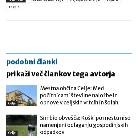
razpis
podobni članki
prikaži več člankov tega avtorja
Mestna občina Celje: Med
počitnicami številne naložbe in
obnove v celjskih vrtcih in šolah
Celje
Simbio obvešča: Koški po mestu niso
namenjeni odlaganju gospodinjskih
odpadkov
Celje