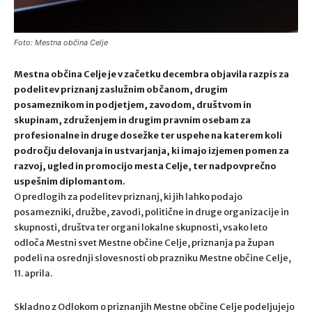
Foto: Mestna občina Celje
Mestna občina Celje je v začetku decembra objavila razpis za
podelitev priznanj zaslužnim občanom, drugim
posameznikom in podjetjem, zavodom, društvom in
skupinam, združenjem in drugim pravnim osebam za
profesionalne in druge dosežke ter uspehe na katerem koli
področju delovanja in ustvarjanja, ki imajo izjemen pomen za
razvoj, ugled in promocijo mesta Celje, ter nadpovprečno
uspešnim diplomantom.
O predlogih za podelitev priznanj, ki jih lahko podajo
posamezniki, družbe, zavodi, politične in druge organizacije in
skupnosti, društva ter organi lokalne skupnosti, vsako leto
odloča Mestni svet Mestne občine Celje, priznanja pa župan
podeli na osrednji slovesnosti ob prazniku Mestne občine Celje,
11. aprila.
Skladno z Odlokom o priznanjih Mestne občine Celje podeljujejo