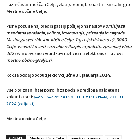
naziv častni meščan Celja, zlati, srebrni, bronasti in kristalni grb
Mestne občine Celje.
Pisne pobude naj predlagatelji pošljejo na naslov
Komisija za
mandatna vprašanja, volitve, imenovanja, priznanja in nagrade
Mestnega sveta Mestne občine Celje, Trg celjskih knezov 9, 3000
Celje, v zaprti kuverti z oznako »Razpis za podelitev priznanj v letu
2023«
in obvezno v word-ovi različici na elektronski naslov
:
mestna.obcina@celje.si
.
Rok za oddajo pobud je
do vključno 31. januarja 2024
.
Vse o priznanjih ter pogojih za podajo predloga najdete na
spletni strani:
JAVNI RAZPIS ZA PODELITEV PRIZNANJ V LETU
2024 (celje.si)
.
Mestna občina Celje
OZNAKE
Mestna občina Celje
najvišja priznanja
objava