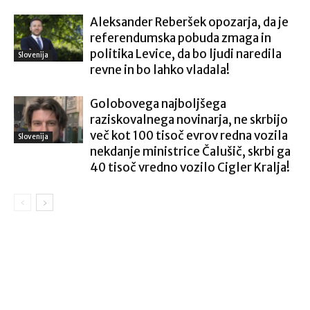
Aleksander Reberšek opozarja, da je
referendumska pobuda zmaga in
politika Levice, da bo ljudi naredila
Slovenija
revne in bo lahko vladala!
Golobovega najboljšega
raziskovalnega novinarja, ne skrbijo
več kot 100 tisoč evrov redna vozila
Slovenija
nekdanje ministrice Čalušič, skrbi ga
40 tisoč vredno vozilo Cigler Kralja!