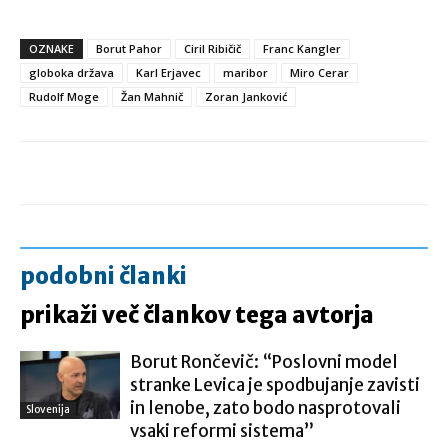
OZNAKE
Borut Pahor
Ciril Ribičič
Franc Kangler
globoka država
Karl Erjavec
maribor
Miro Cerar
Rudolf Moge
Žan Mahnič
Zoran Janković
podobni članki
prikaži več člankov tega avtorja
Borut Rončevič: “Poslovni model
stranke Levica je spodbujanje zavisti
in lenobe, zato bodo nasprotovali
Slovenija
vsaki reformi sistema”