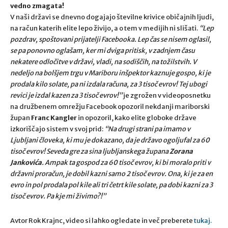
vedno zmagata!
V naši državi se dnevno dogajajo številne krivice običajnih ljudi,
na račun katerih elite lepo živijo, a o tem v medijih ni slišati.
“Lep
pozdrav, spoštovani prijatelji Facebooka. Lep čas se nisem oglasil,
se pa ponovno oglašam, ker mi dviga pritisk, v zadnjem času
nekatere odločitve v državi, vladi, na sodiščih, na tožilstvih. V
nedeljo na bolšjem trgu v Mariboru inšpektor kaznuje gospo, ki je
prodala kilo solate, pa ni izdala računa, za 3 tisoč evrov! Tej ubogi
revici je izdal kazen za 3 tisoč evrov!”
je zgrožen v videoposnetku
na družbenem omrežju Facebook opozoril nekdanji mariborski
župan
Franc Kangler
in opozoril, kako elite globoke države
izkoriščajo sistem v svoj prid:
“Na drugi strani pa imamo v
Ljubljani človeka, ki mu je dokazano, da je državo ogoljufal za 60
tisoč evrov! Seveda gre za sina ljubljanskega župana
Zorana
Jankovića
. Ampak ta gospod za 60 tisoč evrov, ki bi moralo priti v
državni proračun, je dobil kazni samo 2 tisoč evrov. Ona, ki je za en
evro in pol prodala pol kile ali tri četrt kile solate, pa dobi kazni za 3
tisoč evrov. Pa kje mi živimo?!”
Avtor Rok Krajnc, video si lahko ogledate in več preberete
tukaj.