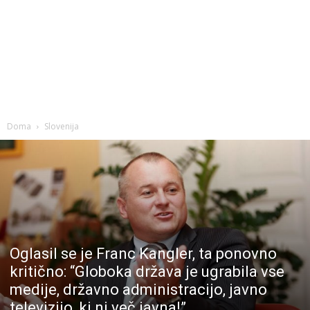
Doma
Slovenija
Oglasil se je Franc Kangler, ta ponovno
kritično: “Globoka država je ugrabila vse
medije, državno administracijo, javno
televizijo, ki ni več javna!”