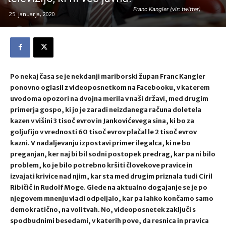
Franc Kangler (vir: twitter)
25. januarja, 2020
Po nekaj časa se je nekdanji mariborski župan Franc Kangler
ponovno oglasil z videoposnetkom na Facebooku, v katerem
uvodoma opozori na dvojna merila v naši državi, med drugim
primerja gospo, ki jo je zaradi neizdanega računa doletela
kazen v višini 3 tisoč evrov in Jankovićevega sina, ki bo za
goljufijo v vrednosti 60 tisoč evrov plačal le 2 tisoč evrov
kazni. V nadaljevanju izpostavi primer ilegalca, ki ne bo
preganjan, ker naj bi bil sodni postopek predrag, kar pa ni bilo
problem, ko je bilo potrebno kršiti človekove pravice in
izvajati krivice nad njim, kar sta med drugim priznala tudi Ciril
Ribičič in Rudolf Moge. Glede na aktualno dogajanje se je po
njegovem mnenju vladi odpeljalo, kar pa lahko končamo samo
demokratično, na volitvah. No, videoposnetek zaključi s
spodbudnimi besedami, v katerih pove, da resnica in pravica