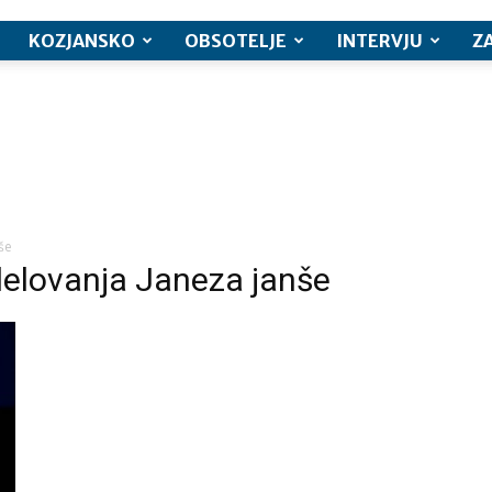
KOZJANSKO
OBSOTELJE
INTERVJU
Z
še
delovanja Janeza janše