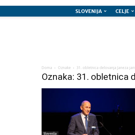
SLOVENIJA
CELJE
Doma
Oznake
31. obletnica delovanja Janeza jan
Oznaka: 31. obletnica 
Slovenija