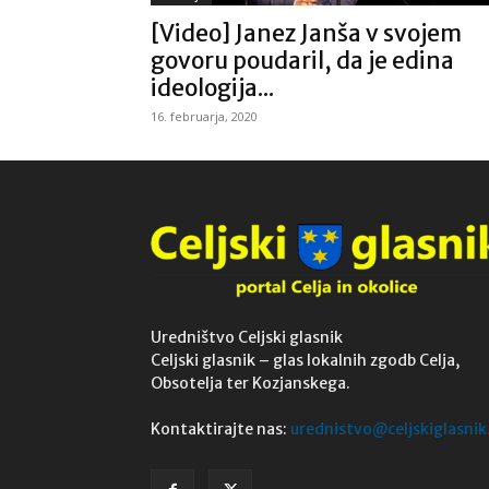
[Video] Janez Janša v svojem
govoru poudaril, da je edina
ideologija...
16. februarja, 2020
Uredništvo Celjski glasnik
Celjski glasnik – glas lokalnih zgodb Celja,
Obsotelja ter Kozjanskega.
Kontaktirajte nas:
urednistvo@celjskiglasnik.